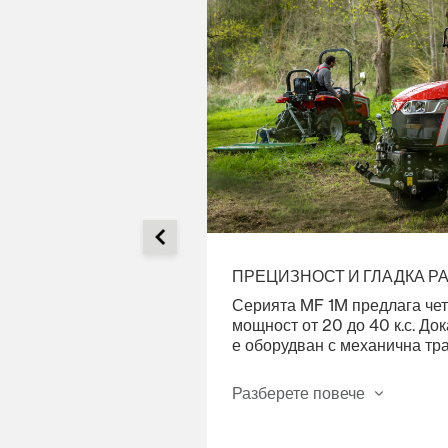
ПРЕЦИЗНОСТ И ГЛАДКА Р
та рутинна поддръжка
Серията MF 1M предлага чет
рение на
мощност от 20 до 40 к.с. До
ак, който остава в
е оборудван с механична тр
ложение, докато се
9F/9R за прецизен контрол, 
и обслужване.
три модела предлагат хидро
Разберете повече
трансмисия за плавна, точна
работа. Перфектно за пови
вашата продуктивност.