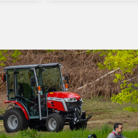
колона гарантира удобна работна
позиция.