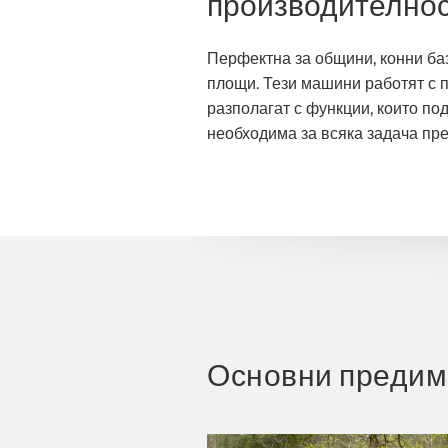
производителнос
Перфектна за общини, конни баз
площи. Тези машини работят с п
разполагат с функции, които по
необходима за всяка задача пре
Основни предим