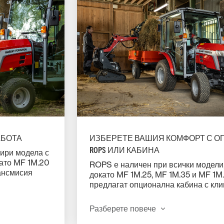
АБОТА
ИЗБЕРЕТЕ ВАШИЯ КОМФОРТ С О
ROPS ИЛИ КАБИНА
ири модела с
като MF 1M.20
ROPS е наличен при всички модели
ансмисия
докато MF 1M.25, MF 1M.35 и MF 1M
останалите
предлагат опционална кабина с кли
статична
Всички те осигуряват на оператора
 и лесна
отлична видимост и леснодостъпни
Разберете повече
шаване на
контроли, а регулируемата кормилн