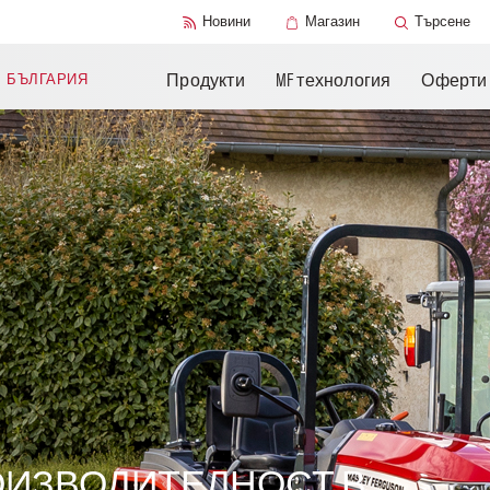
Допълнителни
Техническа
Книги за части
Можи дас Крузис
Чанджоу
Новини
Магазин
Търсене
продукти
литература
Продукти
MF технология
Оферти
N
БЪЛГАРИЯ
ИЗВОДИТЕЛНОСТ В