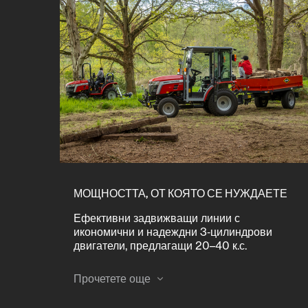
МОЩНОСТТА, ОТ КОЯТО СЕ НУЖДАЕТЕ
Ефективни задвижващи линии с
икономични и надеждни 3‑цилиндрови
двигатели, предлагащи 20–40 к.с.
Двигателят на MF 1M.25 осигурява с 33%
повече въртящ момент при 19% по-ниски
Прочетете още
обороти от подобни конкуренти, което води
до по-ниски нива на шум и отлична горив