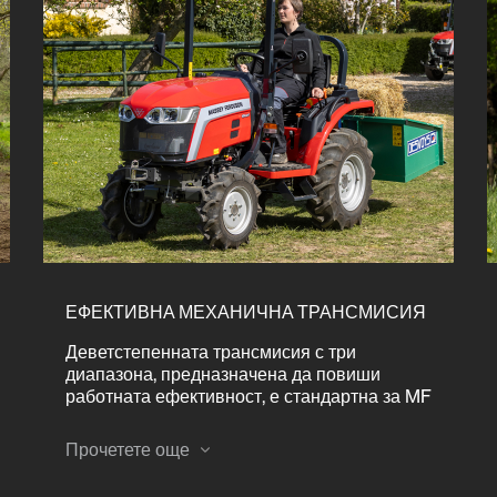
ЕФЕКТИВНА МЕХАНИЧНА ТРАНСМИСИЯ
Деветстепенната трансмисия с три
диапазона, предназначена да повиши
работната ефективност, е стандартна за MF
1M.20 и улеснява постигането на идеалната
комбинация между обороти на двигателя и
Прочетете още
скорост на движение при всяко
приложение.