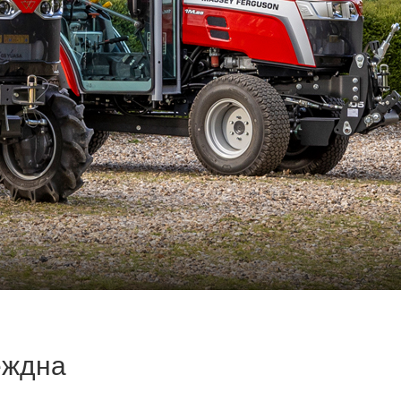
еждна