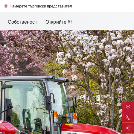
Намерете търговски представител
Собственост
Открийте MF
Намер
Връзк
Спод