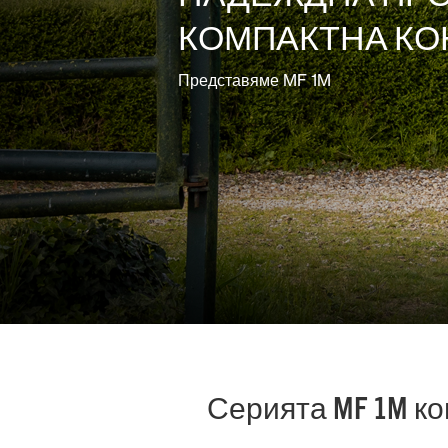
КОМПАКТНА КО
Грижа за
почвата
Представяме MF 1M
Смесена
Серията MF 1M к