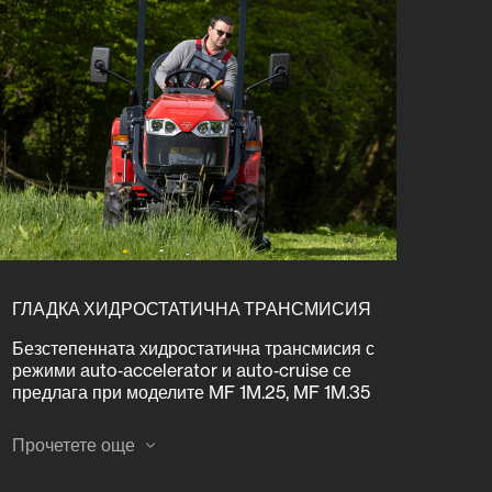
ГЛАДКА ХИДРОСТАТИЧНА ТРАНСМИСИЯ
Безстепенната хидростатична трансмисия с
режими auto‑accelerator и auto‑cruise се
предлага при моделите MF 1M.25, MF 1M.35
и MF 1M.40. Тя осигурява изключително
лесно управление и позволява бързо
Прочетете още
постигане на идеалната скорост за всяка
задача.