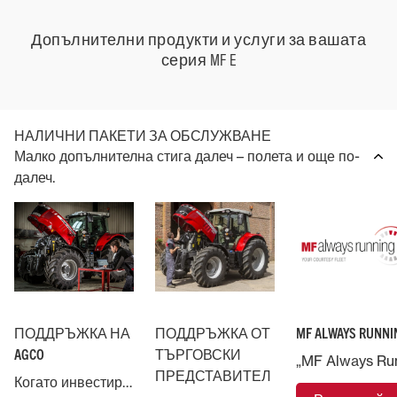
Допълнителни продукти и услуги за вашата
серия MF E
НАЛИЧНИ ПАКЕТИ ЗА ОБСЛУЖВАНЕ
Малко допълнителна стига далеч – полета и още по-
далеч.
ПОДДРЪЖКА НА
ПОДДРЪЖКА ОТ
MF ALWAYS RUNNI
AGCO
ТЪРГОВСКИ
ПРЕДСТАВИТЕЛ
Когато инвестирате в машина Massey Ferguson, вие сте подкрепени от AGCO, най-голямата компания за селскостопански машини в света.