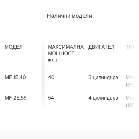
Налични модели
МОДЕЛ
МАКСИМАЛНА
ДВИГАТЕЛ
ТРА
МОЩНОСТ
(К.С.)
MF 1E.40
40
3 цилиндъра
Меха
(8F/8
MF 2E.55
54
4 цилиндъра
Меха
(12F/