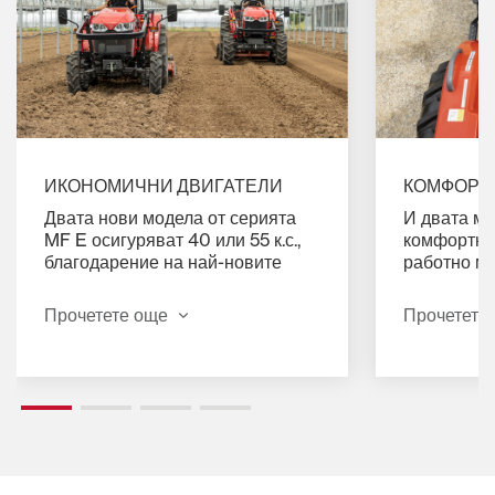
ИКОНОМИЧНИ ДВИГАТЕЛИ
КОМФОРТ 
Двата нови модела от серията
И двата мо
MF E осигуряват 40 или 55 к.с.,
комфортно,
благодарение на най-новите
работно мя
двигатели, съвместими със
е лекотата
стандарта Stage V, и плавни,
ергономич
Прочетете още
Прочетете
лесни за използване механични
контролите
трансмисии.