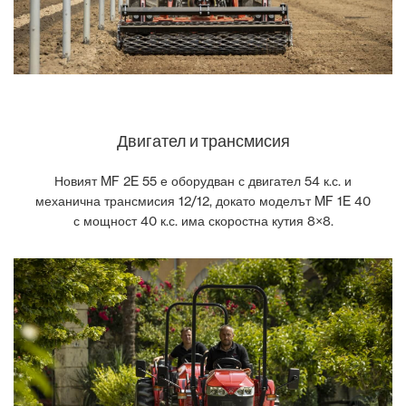
Двигател и трансмисия
Новият MF 2E 55 е оборудван с двигател 54 к.с. и
механична трансмисия 12/12, докато моделът MF 1E 40
с мощност 40 к.с. има скоростна кутия 8×8.