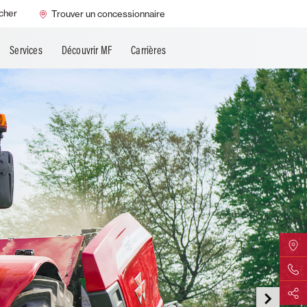
MF Always Running
cher
Trouver un concessionnaire
é
Services
Découvrir MF
Carrières
Trouver
Contact
Partage