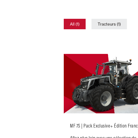
All (1)
Tracteurs (1)
MF 7S | Pack Exclusive+ Édition Fran
Allez plus loin avec une sélection de