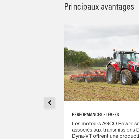
Principaux avantages
SIMPLES D'UTILISATION,
PERFORMANCES ÉLEVÉES
ES
Les moteurs AGCO Power six
associés aux transmissions 
tile Datatronic 5 (9
Dyna-VT offrent une producti
s fonctions du