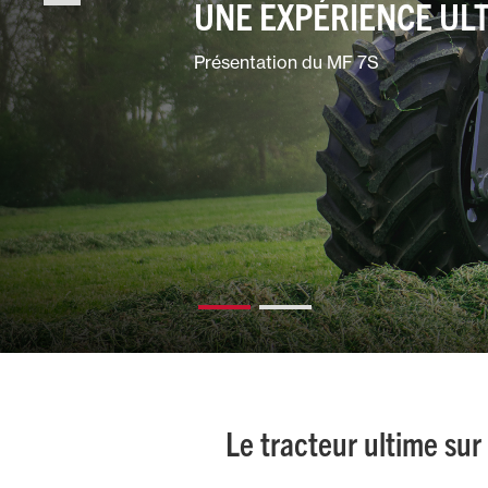
UNE EXPÉRIENCE UL
Espaces
verts
Présentation du MF 7S
Mixtes
Le tracteur ultime sur