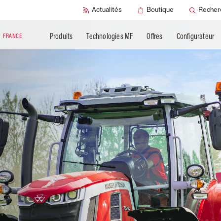
Produits
Documentation
SMART Check
Actualités
Boutique
Recher
complémentaires
technique
SMART Sécurit
Produits
Technologies MF
Offres
Configurateur
N
FRANCE