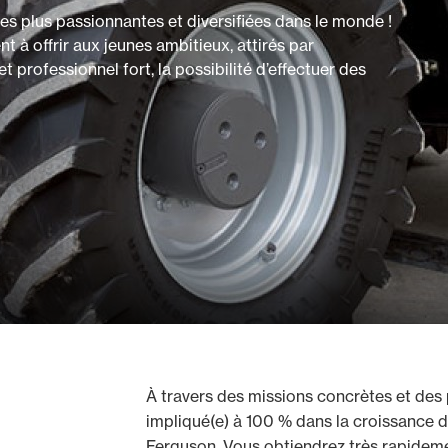
les plus passionnantes et diversifiées dans le monde !
à offrir aux jeunes ambitieux, attirés par
t professionnel fort, la possibilité d’effectuer des
À travers des missions concrètes et des 
impliqué(e) à 100 % dans la croissance 
Ferguson. Vous obtiendrez très rapideme