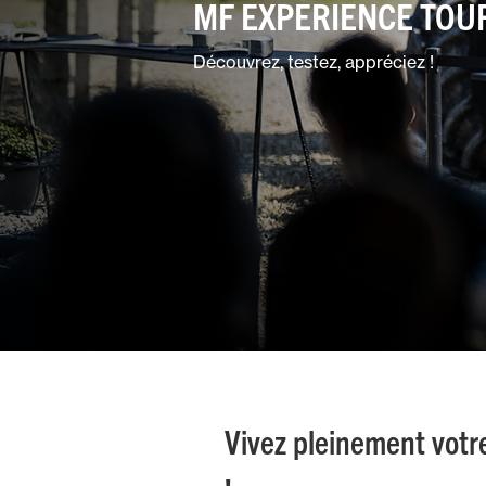
MF EXPERIENCE TOU
Espaces
verts
Découvrez, testez, appréciez !
Mixtes
Vivez pleinement votr