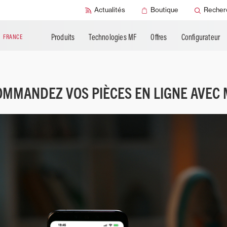
Produits
Documentation
SMART Check
Actualités
Boutique
Recher
complémentaires
technique
SMART Sécurit
Produits
Technologies MF
Offres
Configurateur
N
FRANCE
OMMANDEZ VOS PIÈCES EN LIGNE AVEC 