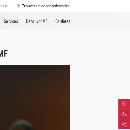
MF Always Running
cher
Trouver un concessionnaire
é
Services
Découvrir MF
Carrières
MF
Trouver
Contact
Partage