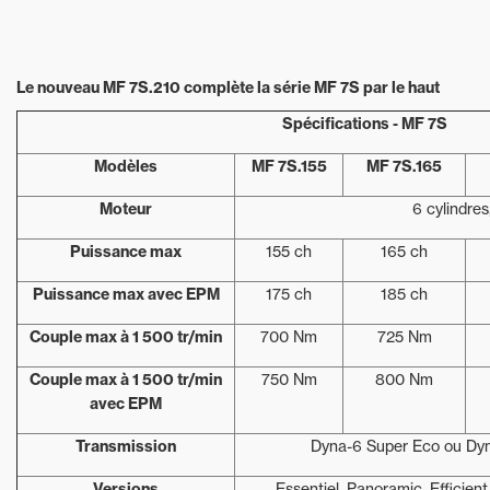
Le nouveau MF 7S.210 complète la série MF 7S par le haut
Spécifications - MF 7S
Modèles
MF 7S.155
MF 7S.165
Moteur
6 cylindre
Puissance max
155 ch
165 ch
Puissance max avec EPM
175 ch
185 ch
Couple max à 1 500 tr/min
700 Nm
725 Nm
Couple max à 1 500 tr/min
750 Nm
800 Nm
avec EPM
Transmission
Dyna-6 Super Eco ou Dy
Versions
Essentiel, Panoramic, Efficient