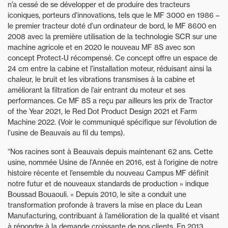
n’a cessé de se développer et de produire des tracteurs
iconiques, porteurs d’innovations, tels que le MF 3000 en 1986 –
le premier tracteur doté d’un ordinateur de bord, le MF 8600 en
2008 avec la première utilisation de la technologie SCR sur une
machine agricole et en 2020 le nouveau MF 8S avec son
concept Protect-U récompensé. Ce concept offre un espace de
24 cm entre la cabine et l’installation moteur, réduisant ainsi la
chaleur, le bruit et les vibrations transmises à la cabine et
améliorant la filtration de l’air entrant du moteur et ses
performances. Ce MF 8S a reçu par ailleurs les prix de Tractor
of the Year 2021, le Red Dot Product Design 2021 et Farm
Machine 2022. (Voir le communiqué spécifique sur l’évolution de
l’usine de Beauvais au fil du temps).
“Nos racines sont à Beauvais depuis maintenant 62 ans. Cette
usine, nommée Usine de l’Année en 2016, est à l’origine de notre
histoire récente et l’ensemble du nouveau Campus MF définit
notre futur et de nouveaux standards de production » indique
Boussad Bouaouli. « Depuis 2010, le site a conduit une
transformation profonde à travers la mise en place du Lean
Manufacturing, contribuant à l’amélioration de la qualité et visant
à répondre à la demande croissante de nos clients. En 2013