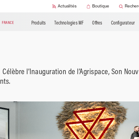
Produits
Documentation
SMART Check
Actualités
Boutique
Recher
complémentaires
technique
SMART Sécurit
Produits
Technologies MF
Offres
Configurateur
N
FRANCE
Célèbre l’Inauguration de l’Agrispace, Son Nou
nts.