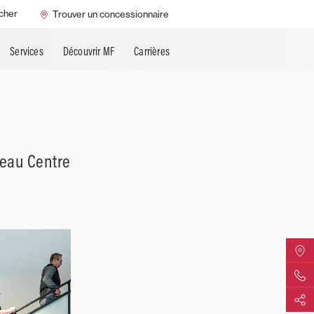
MF Always Running
cher
Trouver un concessionnaire
é
Services
Découvrir MF
Carrières
veau Centre
Trouver
Contact
Partage