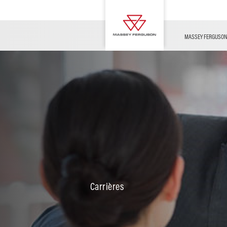
Service et Informations
Morocco Desert Challenge
Stages
TECHNOLOGIES MF
OFFRES
CONFIGURATEUR
Produits dérivés
Challenges MF
Apprentissage
MASSEY FERGUSO
Soins du
bétail
Cultures
Vignobles et
Carrières
vergers