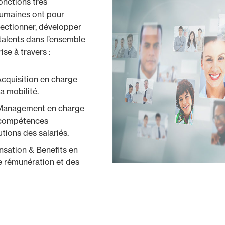
nctions très
Humaines ont pour
sélectionner, développer
talents dans l’ensemble
se à travers :
cquisition en charge
a mobilité.
 Management en charge
 compétences
tions des salariés.
ation & Benefits en
e rémunération et des