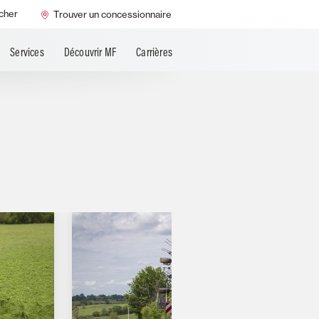
MF Always Running
cher
Trouver un concessionnaire
é
Services
Découvrir MF
Carrières