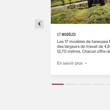
Espaces
verts
17 MODÈLES
Mixtes
isses en fer plat
Les 17 modèles de faneuses
e distribution de la
des largeurs de travail de 4,
chage du fourrage.
12,70 mètres. Chacun offre d
d’épandage facilement réglab
et 20,5 degrés pour s’adapter
En savoir plus
fourrages et toutes les condi
récolte.