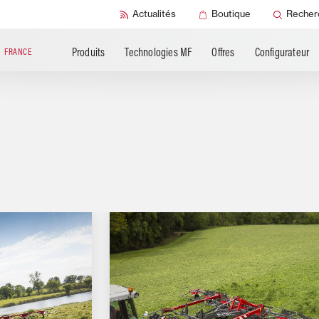
Produits
Documentation
SMART Check
Actualités
Boutique
Recher
complémentaires
technique
SMART Sécurit
Produits
Technologies MF
Offres
Configurateur
N
FRANCE