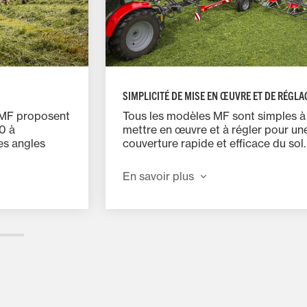
SIMPLICITÉ DE MISE EN ŒUVRE ET DE RÉGLA
 MF proposent
Tous les modèles MF sont simples à
50 à
mettre en œuvre et à régler pour un
es angles
couverture rapide et efficace du sol.
les de 15, 18
Dispositif de relevage synchronisé 
 à tous les
rotors extérieurs qui permet, grâce 
En savoir plus
tions de
circuit hydraulique centralisé et des 
d’optimiser les performances et d’él
les charges latérales, même en pent