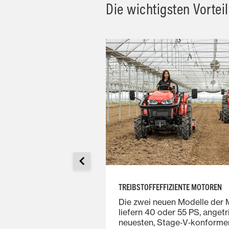
Die wichtigsten Vortei
TREIBSTOFFEFFIZIENTE MOTOREN
die MF E Series über
Die zwei neuen Modelle der 
0‑U/min‑Zapfwelle
liefern 40 oder 55 PS, anget
stellbar
neuesten, Stage‑V‑konform