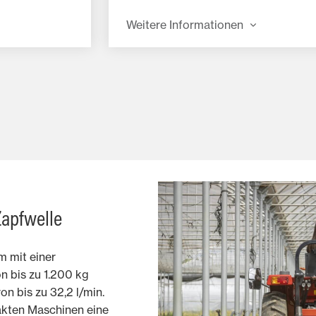
eine logische und übersichtliche
Anordnung der Bedienelemente.
Weitere Informationen
Zapfwelle
m mit einer
 bis zu 1.200 kg
on bis zu 32,2 l/min.
kten Maschinen eine