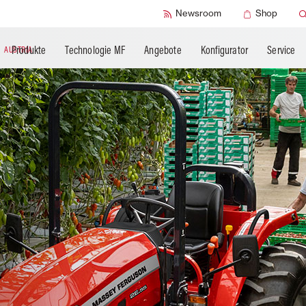
SMART Check
Newsroom
Shop
Produkte
Technologie MF
Angebote
Konfigurator
Service
N
AUSTRIA