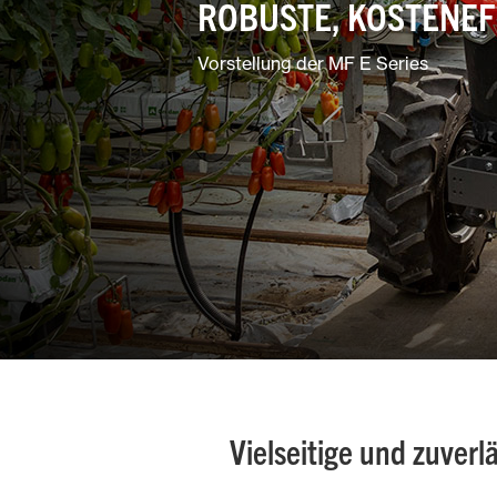
ROBUSTE, KOSTENEF
Garten- und
Landschaftspflege
Vorstellung der MF E Series
Gemischtbetriebe
Vielseitige und zuverl