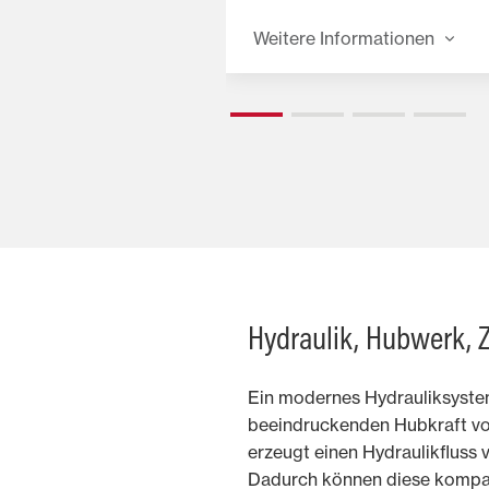
ür Geräte mit hoher
und sanft schaltenden,
ester
benutzerfreundlichen
n
Weitere Informationen
st bei beiden
Handschaltgetrieben.
eren Kotflügel
Hydraulik, Hubwerk, 
Ein modernes Hydrauliksyste
beeindruckenden Hubkraft von
erzeugt einen Hydraulikfluss v
Dadurch können diese kompa