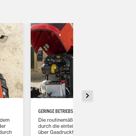
GERINGE BETRIEBSKOSTEN
t dem
Die routinemäßige Motorwartung wird
der
durch die einteilige Motorhaube, die sich
durch
über Gasdruckfedern vollständig öffnen