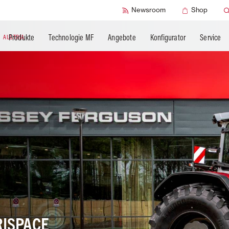
SMART Check
Newsroom
Shop
Produkte
Technologie MF
Angebote
Konfigurator
Service
N
AUSTRIA
RISPACE