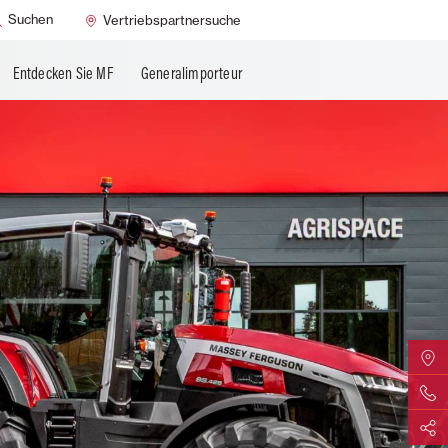
Suchen
Vertriebspartnersuche
Entdecken Sie MF
Generalimporteur
MF Vert
Kontakti
Teilen