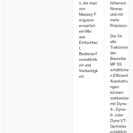
n, die man
höherem
von
Niveau
Massey F
und mit
DATATRONIC 5 - SERIENMÄSSIG BEI V
FIELDSTAR 5
erguson
mehr
ERSION „EXCLUSIVE“, OPTIONAL BEI DEN A
erwartet:
Präzision.
Das Fieldst
NDEREN VERSIONEN
ein Mix
intuitives 
Die für
aus
entwickelt.
Mit dem Datatronic 5 Touchscreen
alle
Einfachhei
benutzerfr
Terminal können alle Funktionen
Traktoren
t,
Bedienober
durch Antippen eines intelligenten
Weitere In
der
Bedienerf
und so die 
Baureihe
9-Zoll-Touchscreen Displays
reundlichk
und Rentabi
MF 5S
ausgelöst werden.
eit und
Weitere Informationen
verbessern
erhältliche
Vielseitigk
n Efficient
eit.
Ausstattu
ngen
können
wahlweise
mit Dyna-
4-, Dyna-
6- oder
Dyna-VT-
Getriebe
erhältlich,