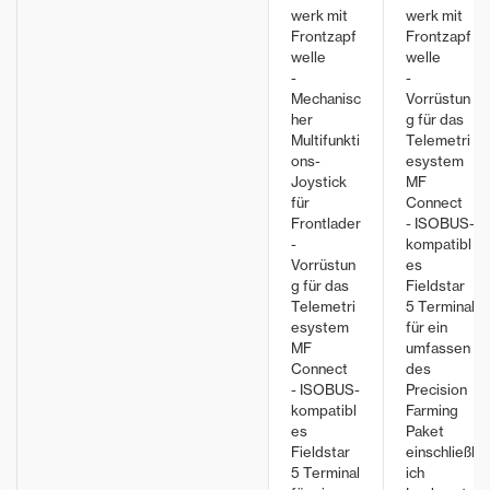
werk mit
werk mit
Frontzapf
Frontzapf
welle
welle
-
-
Mechanisc
Vorrüstun
her
g für das
Multifunkti
Telemetri
ons-
esystem
Joystick
MF
für
Connect
Frontlader
- ISOBUS-
-
kompatibl
Vorrüstun
es
g für das
Fieldstar
Telemetri
5 Terminal
esystem
für ein
MF
umfassen
Connect
des
- ISOBUS-
Precision
kompatibl
Farming
es
Paket
Fieldstar
einschließl
5 Terminal
ich