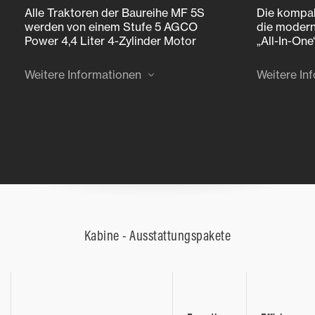
Alle Traktoren der Baureihe MF 5S
Die kompa
werden von einem Stufe 5 AGCO
die modern
Power 4,4 Liter 4-Zylinder Motor
„All-In-One
angetrieben, der eine maximale
Abgasnach
Leistung von 105 bis 145 PS und
Weitere Informationen
Weitere In
bis zu 550 Nm Drehmoment
erreicht.
Kabine - Ausstattungspakete