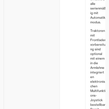
alle
serienmäß
ig mit
Automatik
modus.
Traktoren
mit
Frontlader
vorbereitu
ng sind
optional
mit einem
in die
Armlehne
integriert
en
elektronis
chen
Multifunkti
ons-
Joystick
bestellbar.