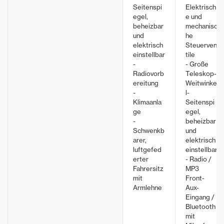
Seitenspi
Elektrisch
egel,
e und
beheizbar
mechanisc
und
he
elektrisch
Steuerven
einstellbar
tile
-
- Große
Radiovorb
Teleskop-
ereitung
Weitwinke
-
l-
Klimaanla
Seitenspi
ge
egel,
-
beheizbar
Schwenkb
und
arer,
elektrisch
luftgefed
einstellbar
erter
- Radio /
Fahrersitz
MP3
mit
Front-
Armlehne
Aux-
Eingang /
Bluetooth
mit