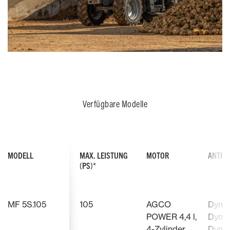
Verfügbare Modelle
MODELL
MAX. LEISTUNG
MOTOR
ANTRI
(PS)*
MF 5S.105
105
AGCO
Dyna-
POWER 4,4 l,
Dyna-
4-Zylinder
Dyna