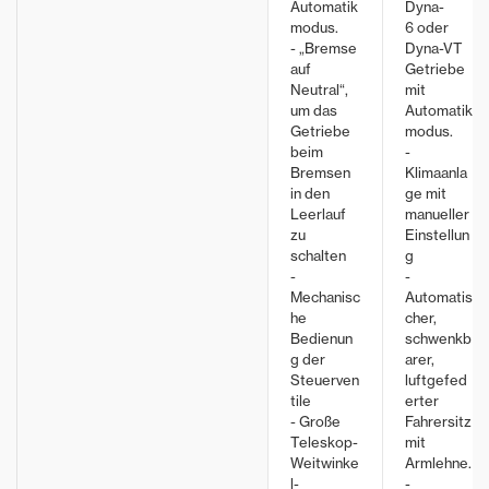
Automatik
Dyna-
modus.
6 oder
- „Bremse
Dyna-VT
auf
Getriebe
Neutral“,
mit
um das
Automatik
Getriebe
modus.
beim
-
Bremsen
Klimaanla
in den
ge mit
Leerlauf
manueller
zu
Einstellun
schalten
g
-
-
Mechanisc
Automatis
he
cher,
Bedienun
schwenkb
g der
arer,
Steuerven
luftgefed
tile
erter
- Große
Fahrersitz
Teleskop-
mit
Weitwinke
Armlehne.
l-
-