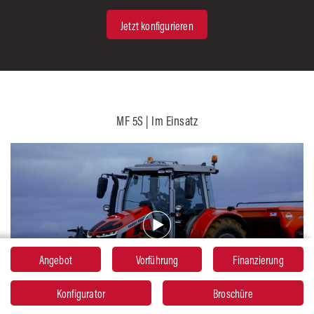
Jetzt konfigurieren
MF 5S | Im Einsatz
Broschüre
Angebot
Vorführung
Angebot
Finanzierung
Vorführung
Finanzierung
Konfigurator
Konfgurator
Broschüre