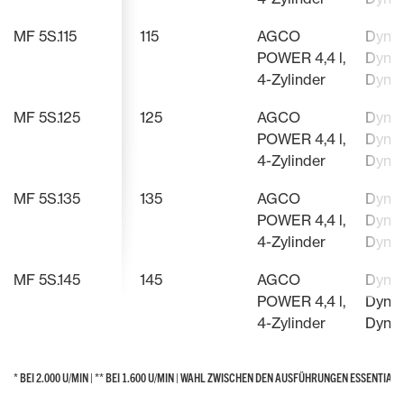
MF 5S.115
115
AGCO
Dyna-
POWER 4,4 l,
Dyna-
4-Zylinder
Dyna
MF 5S.125
125
AGCO
Dyna-
POWER 4,4 l,
Dyna-
4-Zylinder
Dyna
MF 5S.135
135
AGCO
Dyna-
POWER 4,4 l,
Dyna-
4-Zylinder
Dyna
MF 5S.145
145
AGCO
Dyna-
POWER 4,4 l,
Dyna-
4-Zylinder
Dyna
* BEI 2.000 U/MIN | ** BEI 1.600 U/MIN | WAHL ZWISCHEN DEN AUSFÜHRUNGEN ESSENTIA
* BEI 2.000 U/MIN | ** BEI 1.600 U/MIN | WAHL ZWISCHEN DEN AUSFÜHRUNGEN ESSENTIA