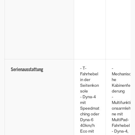
- T-
-
Serienausstattung
Fahrhebel
Mechanisc
in der
he
Seitenkon
Kabinenfe
sole
derung
- Dyna-4
-
mit
Multifunkti
Speedmat
onsarmleh
ching oder
ne mit
Dyna-6
MultiPad-
40km/h
Fahrhebel
Eco mit
- Dyna-4,