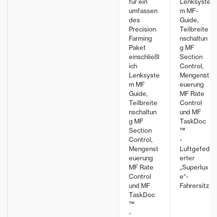
für ein
Lenksyste
umfassen
m MF-
des
Guide,
Precision
Teilbreite
Farming
nschaltun
Paket
g MF
einschließl
Section
ich
Control,
Lenksyste
Mengenst
m MF
euerung
Guide,
MF Rate
Teilbreite
Control
nschaltun
und MF
g MF
TaskDoc
Section
™
Control,
-
Mengenst
Luftgefed
euerung
erter
MF Rate
„Superlux
Control
e“-
und MF
Fahrersitz
TaskDoc
™
-