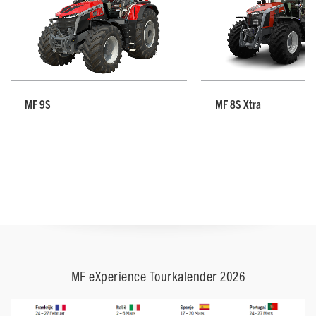
MF 9S
MF 8S Xtra
MF eXperience Tourkalender 2026