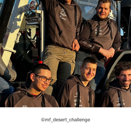
©mf_desert_challenge