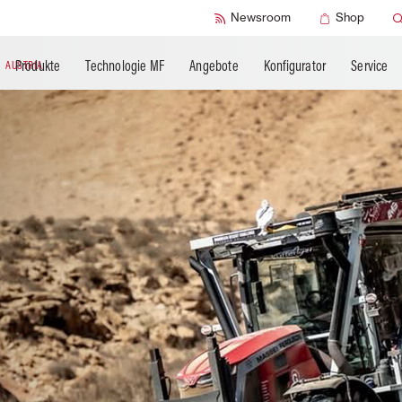
SMART Check
Newsroom
Shop
Produkte
Technologie MF
Angebote
Konfigurator
Service
N
AUSTRIA