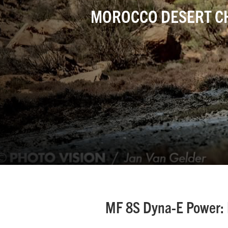
MOROCCO DESERT C
Garten- und
Landschaftspflege
Gemischtbetriebe
MF 8S Dyna-E Power: D