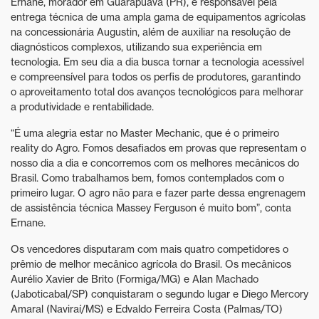
Ernane, morador em Guarapuava (PR), é responsável pela
entrega técnica de uma ampla gama de equipamentos agrícolas
na concessionária Augustin, além de auxiliar na resolução de
diagnósticos complexos, utilizando sua experiência em
tecnologia. Em seu dia a dia busca tornar a tecnologia acessível
e compreensível para todos os perfis de produtores, garantindo
o aproveitamento total dos avanços tecnológicos para melhorar
a produtividade e rentabilidade.
“É uma alegria estar no Master Mechanic, que é o primeiro
reality do Agro. Fomos desafiados em provas que representam o
nosso dia a dia e concorremos com os melhores mecânicos do
Brasil. Como trabalhamos bem, fomos contemplados com o
primeiro lugar. O agro não para e fazer parte dessa engrenagem
de assistência técnica Massey Ferguson é muito bom”, conta
Ernane.
Os vencedores disputaram com mais quatro competidores o
prêmio de melhor mecânico agrícola do Brasil. Os mecânicos
Aurélio Xavier de Brito (Formiga/MG) e Alan Machado
(Jaboticabal/SP) conquistaram o segundo lugar e Diego Mercory
Amaral (Naviraí/MS) e Edvaldo Ferreira Costa (Palmas/TO)