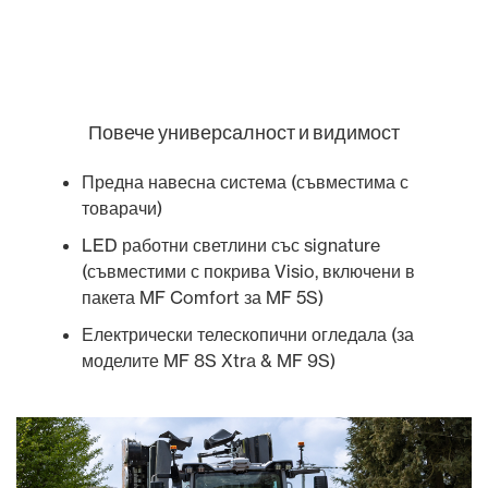
Повече универсалност и видимост
Предна навесна система (съвместима с
товарачи)
LED работни светлини със signature
(съвместими с покрива Visio, включени в
пакета MF Comfort за MF 5S)
Електрически телескопични огледала (за
моделите MF 8S Xtra & MF 9S)