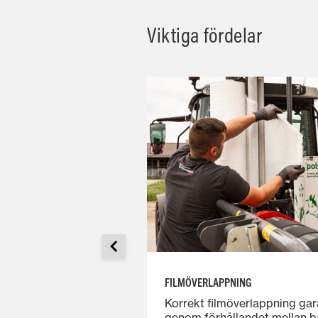
Viktiga fördelar
FILMÖVERLAPPNING
Korrekt filmöverlappning gar
nsporthjulet på
genom förhållandet mellan b
 mittspindeln, vilket