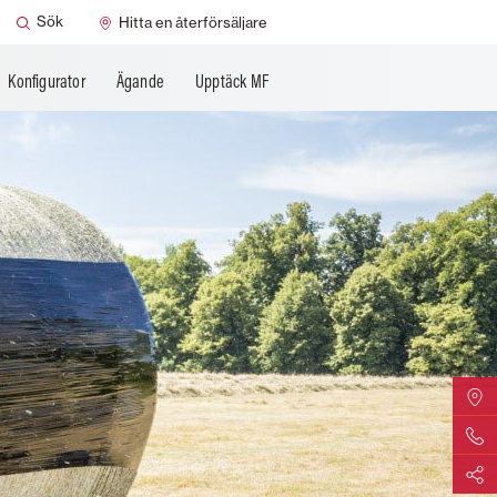
Sök
Hitta en återförsäljare
Konfigurator
Ägande
Upptäck MF
Hitta di
Kontakta
Dela