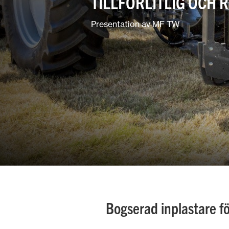
TILLFÖRLITLIG OCH 
Markskötsel
Presentation av MF TW
Blandjordbruk
Bogserad inplastare f