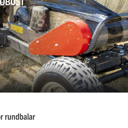
ROBUST
ör rundbalar