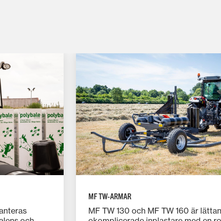
MF TW-ARMAR
anteras
MF TW 130 och MF TW 160 är lätta
alens och
okomplicerade inplastare med en r