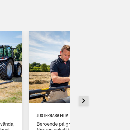
JUSTERBARA FILMLAGER
nvända,
Beroende på gröda och förhållanden kan
obust
föraren enkelt justera det antal filmlager