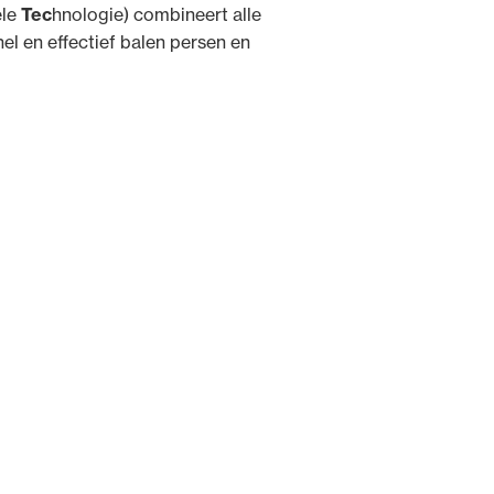
ele
Tec
hnologie) combineert alle
l en effectief balen persen en