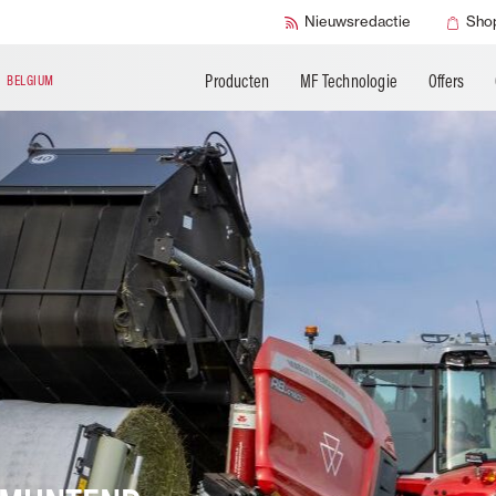
Breganze
Santa Rosa
Nieuwsredactie
Sho
Hesston
Ibirubá
Producten
MF Technologie
Offers
N
BELGIUM
Mogi das Cruzes
Changzhou