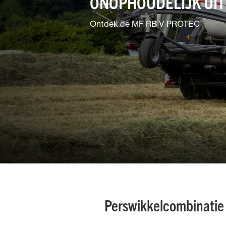
ONOPHOUDELIJK UI
Tuin &
parkonderhoud
Ontdek de MF RB V PROTEC
Gemengde
bedrijven
Perswikkelcombinatie 