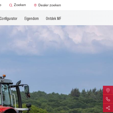
p
Zoeken
Dealer zoeken
Configurator
Eigendom
Ontdek MF
Zoek uw
Contact
Delen