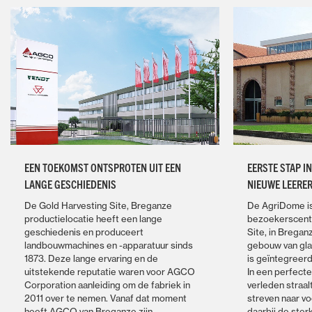
EEN TOEKOMST ONTSPROTEN UIT EEN
EERSTE STAP I
LANGE GESCHIEDENIS
NIEUWE LEERE
De Gold Harvesting Site, Breganze
De AgriDome is
productielocatie heeft een lange
bezoekerscent
geschiedenis en produceert
Site, in Bregan
landbouwmachines en -apparatuur sinds
gebouw van gla
1873. Deze lange ervaring en de
is geïntegreer
uitstekende reputatie waren voor AGCO
In een perfect
Corporation aanleiding om de fabriek in
verleden straa
2011 over te nemen. Vanaf dat moment
streven naar vo
heeft AGCO van Breganze zijn
daarbij de ster