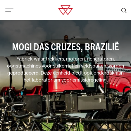
MOGI DAS CRUZES, BRAZILIË
Fabriek waar trekkers, motoren, generatoren,
oogstmachines voor suikerriet en veldspuiten worden
geproduceerd. Deze eenheid biedt ook onderdak aan
het laboratorium voor emissieregeling.