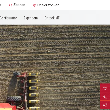
p
Zoeken
Dealer zoeken
Configurator
Eigendom
Ontdek MF
Zoek uw
Contact
Delen