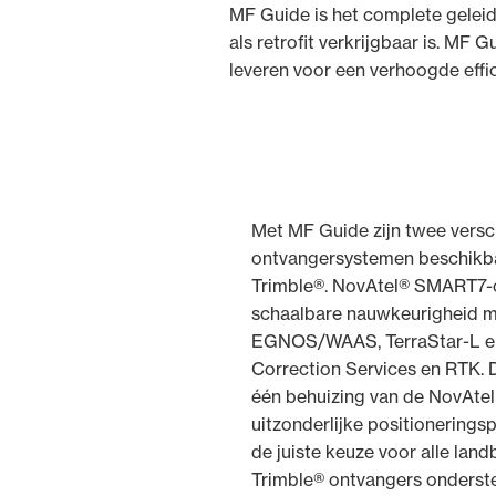
MF Guide is het complete gelei
als retrofit verkrijgbaar is. M
leveren voor een verhoogde effic
Met MF Guide zijn twee versc
ontvangersystemen beschikba
Trimble®. NovAtel® SMART7-
schaalbare nauwkeurigheid m
EGNOS/WAAS, TerraStar-L e
Correction Services en RTK. 
één behuizing van de NovAte
uitzonderlijke positionering
de juiste keuze voor alle la
Trimble® ontvangers onderst