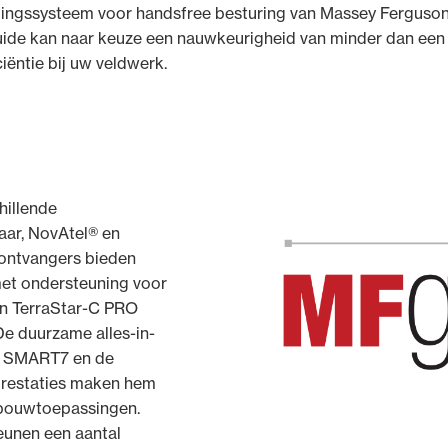
dingssysteem voor handsfree besturing van Massey Ferguson
F Guide kan naar keuze een nauwkeurigheid van minder dan een
iëntie bij uw veldwerk.
hillende
ar, NovAtel® en
ontvangers bieden
et ondersteuning voor
n TerraStar-C PRO
De duurzame alles-in-
l SMART7 en de
sprestaties maken hem
ndbouwtoepassingen.
eunen een aantal