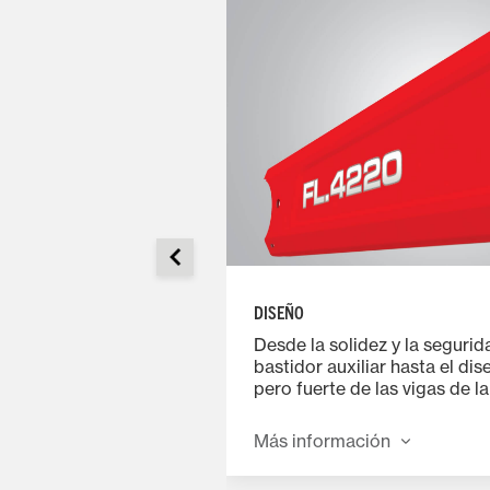
DISEÑO
E-Loader ayuda a
Desde la solidez y la segurid
de la carga, la
bastidor auxiliar hasta el di
uridad, y
pero fuerte de las vigas de l
 ajuste de la posición
caja soldada, las palas carga
Esto permite a los
serie MF FL incorporan carac
Más información
gas individuales de
líderes del sector que asegu
trar los pesos
rendimiento y fiabilidad de s