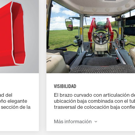
VISIBILIDAD
ad del
El brazo curvado con articulación d
seño elegante
ubicación baja combinada con el t
a sección de la
trasversal de colocación baja confie
doras de la
30 % de incremento del campo de v
terísticas
con la pala colocada 450 mm por e
Más información
ran el máximo
del terreno, en posición de transpor
u tractor
(Directiva de la UE 2008/2/CE). Tod