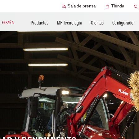
Sala de prensa
Tienda
Productos
MF Tecnología
Ofertas
Configurador
N
ESPAÑA