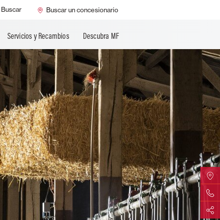
Buscar
Buscar un concesionario
Servicios y Recambios
Descubra MF
Encontr
Contáct
Compart