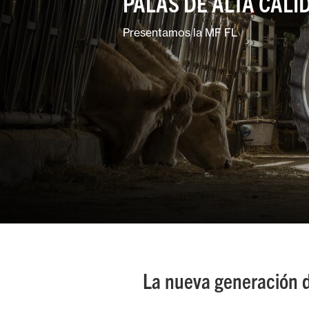
PALAS DE ALTA CALI
Cuidado del
terreno
Presentamos la MF FL
Explotaciones
mixtas
La nueva generación d