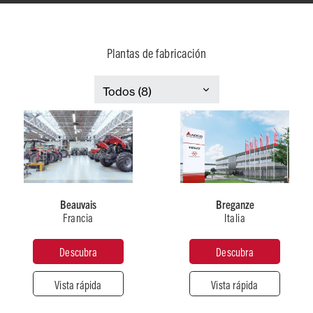
Plantas de fabricación
Francia
Italia
Beauvais
Breganze
Francia
Italia
Tipo
Tipo
de
de
Descubra
Descubra
producción
producción
Tractores
Cosechadoras
Vista rápida
Vista rápida