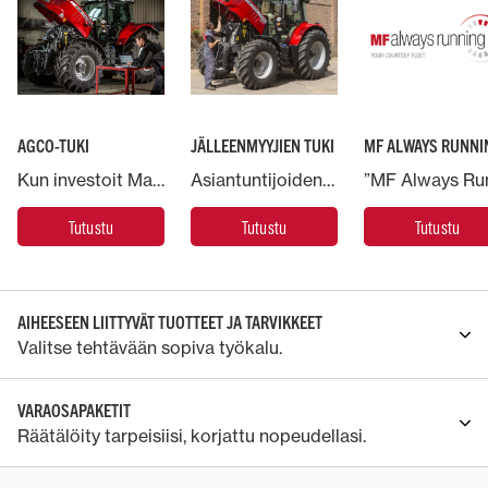
AGCO-TUKI
JÄLLEENMYYJIEN TUKI
MF ALWAYS RUNNI
Kun investoit Massey Ferguson -koneeseen, voit luottaa maailman suurimman maatalouskoneyhtiön AGCOn tukeen.
Asiantuntijoiden käsissä Massey Ferguson -koneesi arvo säilyy.
Tutustu
Tutustu
Tutustu
AIHEESEEN LIITTYVÄT TUOTTEET JA TARVIKKEET
Valitse tehtävään sopiva työkalu.
VARAOSAPAKETIT
Räätälöity tarpeisiisi, korjattu nopeudellasi.