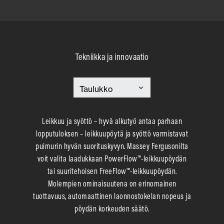
Tekniikka ja innovaatio
Leikkuu ja syöttö – hyvä alkutyö antaa parhaan
lopputuloksen – leikkuupöytä ja syöttö varmistavat
puimurin hyvän suorituskyvyn. Massey Fergusonilta
voit valita laadukkaan PowerFlow™-leikkuupöydän
tai suuritehoisen FreeFlow™-leikkuupöydän.
Molempien ominaisuutena on erinomainen
tuottavuus, automaattinen laonnostokelan nopeus ja
pöydän korkeuden säätö.