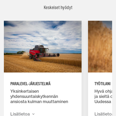
Keskeiset hyödyt
PARALEVEL-JÄRJESTELMÄ
TYÖTILANI
Yksinkertaisen
Hyvä ohjaa
yhdensuuntaiskytkennän
ja sieltä o
ansiosta kulman muuttaminen
Uudessa S
pellolla on vaivatonta. Sekä MF
yhdistyvät
7360 että MF 7370 ovat
ominaisuude
Lisätietoa
Lisätietoa