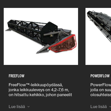
FREEFLOW
POWERFLOW
FreeFlow™-leikkuupöydässä,
PowerFlow™
jonka leikkuuleveys on 4,2–7,6 m,
jolla on su
on hitsattu kehikko, johon paneelit
olosuhteis
(kuten pöydän pohjalevyt) on
hihnakäyttö
kiinnitetty pulteilla, mikä helpottaa
siirtää vilj
Lue lisää
Lue lisää
osien vaihtamista tarvittaessa
saumattoma