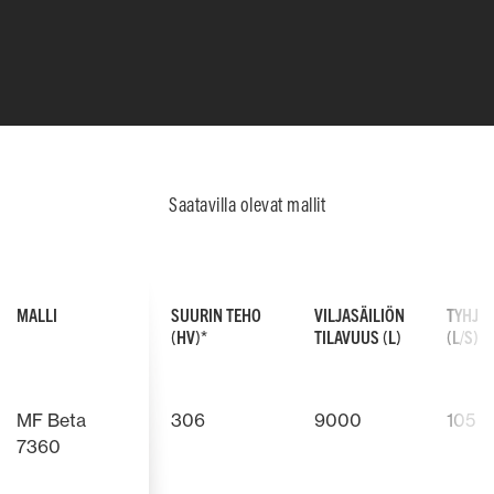
huomattavasti.
Saatavilla olevat mallit
MALLI
SUURIN TEHO
VILJASÄILIÖN
TYHJE
(HV)*
TILAVUUS (L)
(L/S)
MF Beta
306
9000
105
AGCO POWER -MOOTTORI
AGCO POWER 
7360
Voimme taata, että kotimainen
Polttoaine