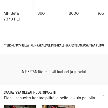
MF Beta
360
8600
105
7370 PLi
* TEHONLISÄYKSELLÄ | PLI = PARALEVEL INTEGRALE -JÄRJESTELMÄ (VAAITTAA PUIMURIN
* TEHONLISÄYKSELLÄ | PLI = PARALEVEL INTEGRALE -JÄRJESTELMÄ (VAAITTAA PUIMURIN
MF BETAN täydentävät tuotteet ja palvelut
SAATAVISSA OLEVAT HUOLTOPAKETIT
Pieni lisähuolto kantaa pitkälle pellolla kuin pellolla.