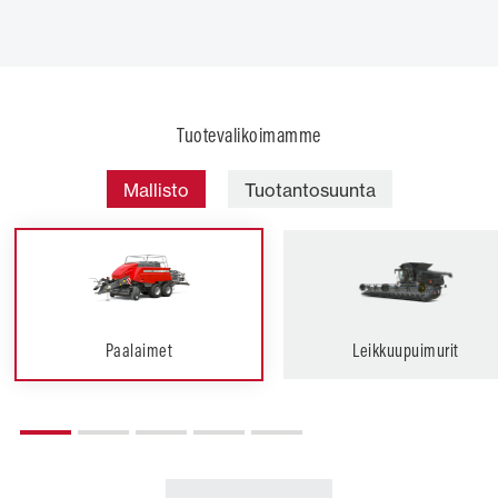
Tuotevalikoimamme
Mallisto
Tuotantosuunta
Paalaimet
Leikkuupuimurit