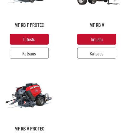
(kg)
(kg)
5990
3690 -
4070
MF RB F PROTEC
MF RB V
Kammion
Kammion
halkaisija
Tutustu
Tutustu
halkaisija
(m)
(m)
1,25
0,7 - 1,8
Katsaus
Katsaus
Suositeltu
Suositeltu
hevosvoima
hevosvoima
120
80 -
ustu
Sulje
100
Paino
noin
Tutustu
Sulje
(kg)
6550
MF RB V PROTEC
Kammion