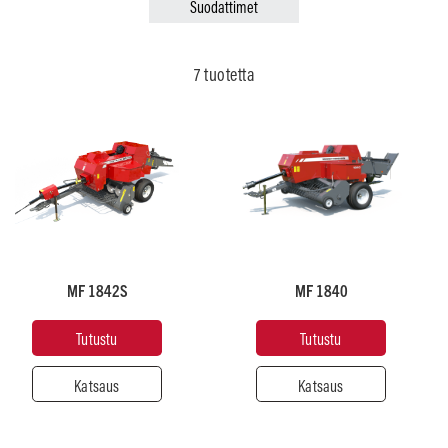
Suodattimet
Viljatilat
Kiinteistönhoito
7 tuotetta
Suositeltu
Suositeltu
hevosvoima
hevosvoima
50
50
MF 1842S
MF 1840
Noukkimen
Noukkimen
työskentelyleveys
työskentelyleveys
(mm)
(mm)
Tutustu
Tutustu
1.980
1900
Katsaus
Katsaus
Männän
Männän
nopeus
nopeus