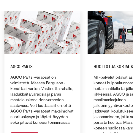
AGCO PARTS
HUOLLOT JA KORJAUK
AGCO Parts -varaosat on
MF-palvelut pitävät a
valmistettu Massey Ferguson -
koneet huippukunnoss
konettasi varten. Vastinetta rahalle,
heitä maatilalla tai jä
laadukkaita varaosia ja paras
liikkeessä. AGCO ja s
maatalouskoneiden varaosien
maailmanlaajuinen
saatavuus. Voit luottaa siihen, että
jälleenmyyntiverkosto
AGCO Parts -varaosat maksimoivat
jatkuvasti koulutuksee
suorituskyvyn ja käytettävyyden
ja osaamiseen, jotta s
sekä pitävät koneesi toiminnassa.
parasta huoltoa. Mass
koneen huollossa kann