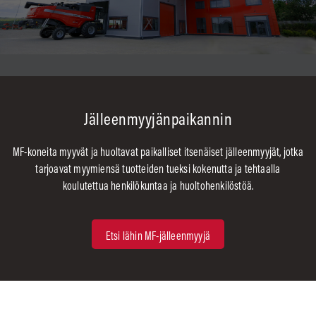
Jälleenmyyjänpaikannin
MF-koneita myyvät ja huoltavat paikalliset itsenäiset jälleenmyyjät, jotka
tarjoavat myymiensä tuotteiden tueksi kokenutta ja tehtaalla
koulutettua henkilökuntaa ja huoltohenkilöstöä.
Etsi lähin MF-jälleenmyyjä