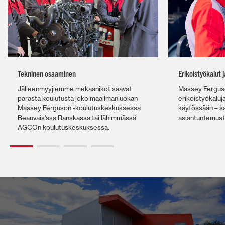
Tekninen osaaminen
Erikoistyökalut 
Jälleenmyyjiemme mekaanikot saavat
Massey Ferguso
parasta koulutusta joko maailmanluokan
erikoistyökaluja,
Massey Ferguson -koulutuskeskuksessa
käytössään – sa
Beauvais’ssa Ranskassa tai lähimmässä
asiantuntemust
AGCOn koulutuskeskuksessa.