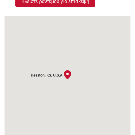
Κλείστε ραντεβού για επίσκεψη
Hesston, KS, U.S.A