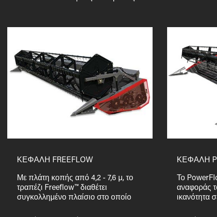
ΚΕΦΑΛΗ FREEFLOW
ΚΕΦΑΛΗ 
Με πλάτη κοπής από 4,2 - 7,6 μ, το
Το PowerFlo
τραπέζι Freeflow™ διαθέτει
αναφοράς τ
συγκολλημένο πλαίσιο στο οποίο
ικανότητα σ
είναι τοποθετημένοι με μπουλόνια
καταξιωμέν
πίνακες (όπως οι πλάκες του κάτω
προωθεί τη