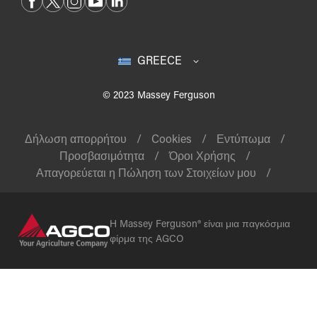
GREECE
© 2023 Massey Ferguson
Δήλωση απορρήτου
Cookies
Εντύπωμα
Προσβασιμότητα
Όροι Χρήσης
Απαγορεύεται η Πώληση των Στοιχείων μου
Η Massey Ferguson® είναι μια παγκόσμια
φίρμα της AGCO