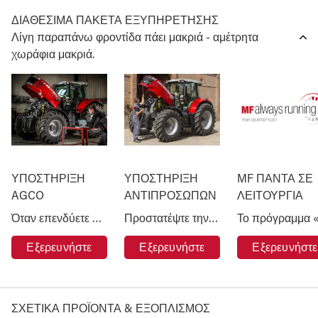
ΔΙΑΘΕΣΙΜΑ ΠΑΚΕΤΑ ΕΞΥΠΗΡΕΤΗΣΗΣ
Λίγη παραπάνω φροντίδα πάει μακριά - αμέτρητα
χωράφια μακριά.
ΥΠΟΣΤΗΡΙΞΗ
ΥΠΟΣΤΗΡΙΞΗ
MF ΠΑΝΤΑ ΣΕ
AGCO
ΑΝΤΙΠΡΟΣΩΠΩΝ
ΛΕΙΤΟΥΡΓΙΑ
Όταν επενδύετε σε ένα μηχάνημα Massey Ferguson, έχετε την υποστήριξη της AGCO, της μεγαλύτερης εταιρείας γεωργικών μηχανημάτων στον κόσμο.
Προστατέψτε την επένδυσή σας στα μηχανήματα Massey Ferguson και αφήστε το μηχάνημά σας στα χέρια των ειδικών.
Εξερευνήστε
Εξερευνήστε
Εξερευνήστε
ΣΧΕΤΙΚΑ ΠΡΟΪΟΝΤΑ & ΕΞΟΠΛΙΣΜΟΣ