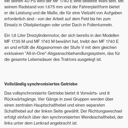
Mit seinen 40 PS wird der MF 1740 E eine beliebte Wahl sein. Mit
seinem Radstand von 1.675 mm und der Fahrerplattform bietet
er die Leistung und die Maße, die für eine Vielzahl von Aufgaben
erforderlich sind - von der Arbeit auf dem Feld bis hin zum
Einsatz in Obstplantagen oder unter Dach in Folientunneln.
Ein 1,8 Liter Dreizylindermotor, der sich bereits in den Modellen
MF 1735 M und MF 1740 M bewährt hat, treibt den MF 1740 E
an und erfüllt die Abgasnormen der Stufe V mit dem gleichen
exklusiven "All-in-One"-Abgasnachbehandlungssystem, das für
die gesamte Lebensdauer des Traktors ausgelegt ist.
Vollständig synchronisiertes Getriebe
Das vollsynchronisierte Getriebe bietet 8 Vorwärts- und 8
Rückwärtsgänge. Vier Gänge in zwei Gruppen werden über
einen zentralen Hauptschalthebel und einen separaten
Schalthebel auf der linken Seite gewählt. Der Richtungswechsel
erfolgt einfach über den synchronisierten Wendeschalthebel, der
links unter dem Lenkrad angebracht ist.