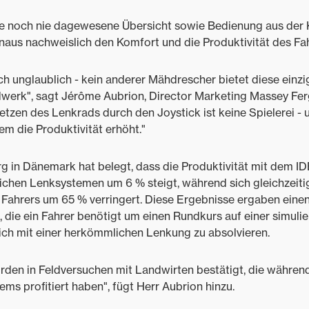
ne noch nie dagewesene Übersicht sowie Bedienung aus der
naus nachweislich den Komfort und die Produktivität des Fah
ich unglaublich - kein anderer Mähdrescher bietet diese einzi
dwerk", sagt Jérôme Aubrion, Director Marketing Massey Fe
etzen des Lenkrads durch den Joystick ist keine Spielerei 
em die Produktivität erhöht."
rg in Dänemark hat belegt, dass die Produktivität mit dem I
hen Lenksystemen um 6 % steigt, während sich gleichzeiti
 Fahrers um 65 % verringert. Diese Ergebnisse ergaben eine
die ein Fahrer benötigt um einen Rundkurs auf einer simulie
ich mit einer herkömmlichen Lenkung zu absolvieren.
rden in Feldversuchen mit Landwirten bestätigt, die währen
ms profitiert haben", fügt Herr Aubrion hinzu.