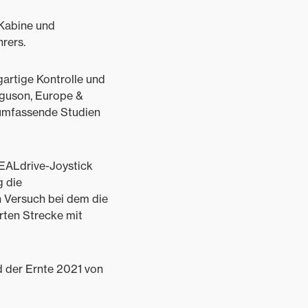
 Kabine und
rers.
gartige Kontrolle und
rguson, Europe &
- umfassende Studien
DEALdrive-Joystick
g die
n Versuch bei dem die
rten Strecke mit
d der Ernte 2021 von