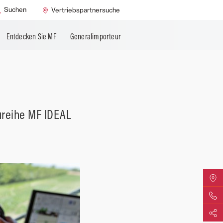
Suchen
Vertriebspartnersuche
Entdecken Sie MF
Generalimporteur
ureihe MF IDEAL
MF Vert
Kontakti
Teilen