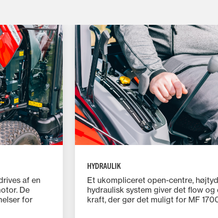
HYDRAULIK
rives af en
Et ukompliceret open-centre, højty
motor. De
hydraulisk system giver det flow og
elser for
kraft, der gør det muligt for MF 170
ære et
traktorerne at anvende mange forsk