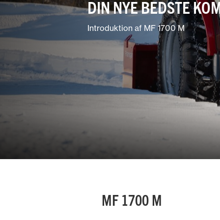
DIN NYE BEDSTE KO
Have & Park
maskiner
Introduktion af MF 1700 M
Blandede
landbrug
MF 1700 M