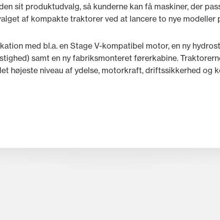
en sit produktudvalg, så kunderne kan få maskiner, der pass
lget af kompakte traktorer ved at lancere to nye modeller 
fikation med bl.a. en Stage V-kompatibel motor, en ny hydros
stighed) samt en ny fabriksmonteret førerkabine. Traktorerne
det højeste niveau af ydelse, motorkraft, driftssikkerhed og 