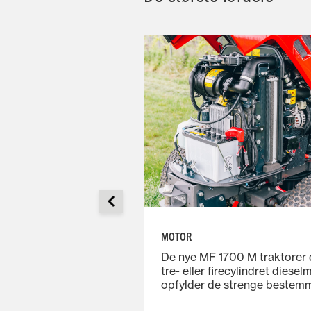
MOTOR
formsversioner er der
De nye MF 1700 M traktorer d
 for føreren takket
tre- eller firecylindret diesel
trin i venstre side af
opfylder de strenge bestemm
dder godt beskyttet
stage V-emissioner takket v