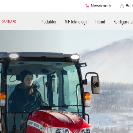
SMART Safety
Newsroom
Buti
Produkter
MF Teknologi
Tilbud
Konfigurato
N
DANMARK