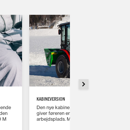
KABINEVERSION
dende
Den nye kabine, der er 1.065 mm bred,
 den
giver føreren en rummelig og behagelig
0 M
arbejdsplads. MF 1700 M traktorerne
ellige
leveres med mekanisk affjedret sæde som