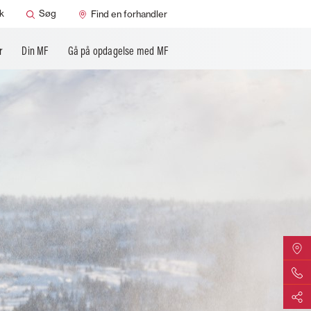
k
Søg
Find en forhandler
r
Din MF
Gå på opdagelse med MF
Find din
Kontakt 
Del