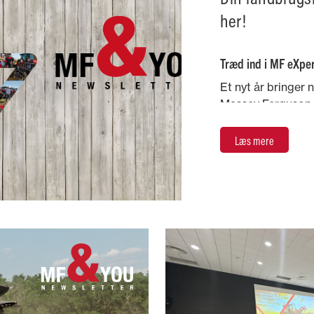
her!
Træd ind i MF eXper
Et nyt år bringer 
Massey Ferguson e
med at få mest mu
Læs mere
Når vi ser frem m
det perfekte tids
friske idéer og sm
landbruget letter
Denne udgave er f
innovative teknol
historier, der hjæ
dig med selvtillid
Lad os sammen gø