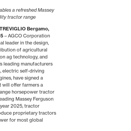
ables a refreshed Massey
lity tractor range
& TREVIGLIO Bergamo,
25
– AGCO Corporation
l leader in the design,
bution of agricultural
on ag technology, and
’s leading manufacturers
, electric self-driving
gines, have signed a
will offer farmers a
range horsepower tractor
 leading Massey Ferguson
year 2025, tractor
oduce proprietary tractors
wer for most global