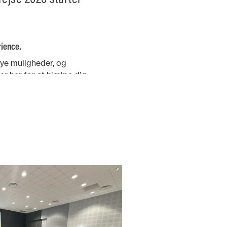
ience.
nye muligheder, og
r her for at hjælpe dig
ligt ud af dem.
od en ny sæson, er det
punkt at dykke ned i
arte løsninger, der gør
e og mere givende.
yldt med praktiske tips,
ogier og inspirerende
lper dig med at forberede
 og få succes hele året.
re denne sæson til din