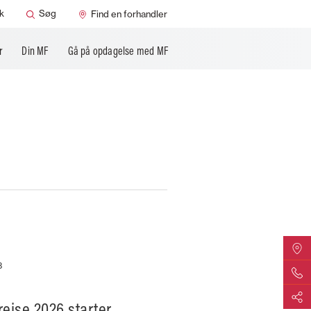
k
Søg
Find en forhandler
r
Din MF
Gå på opdagelse med MF
Find din
3
Kontakt 
Del
ejse 2026 starter