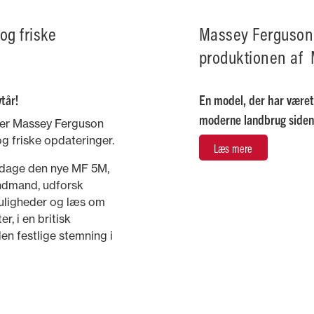
og friske
Massey Ferguson
produktionen af ​ 
ytår!
En model, der har været 
moderne landbrug siden 
, er Massey Ferguson
og friske opdateringer.
Læs mere
pdage den nye MF 5M,
andmand, udforsk
uligheder og læs om
r, i en britisk
en festlige stemning i