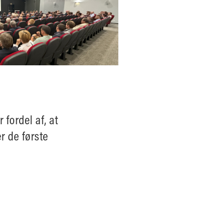
 nogensinde.
n-team.
ig nyhedsbrevet fra MF & YOU
fordel af, at
r de første