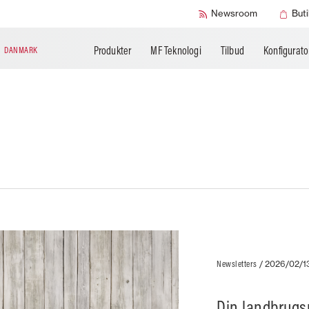
SMART Safety
Newsroom
Buti
Produkter
MF Teknologi
Tilbud
Konfigurato
N
DANMARK
Newsletters
/
2026/02/1
Din landbrugsr