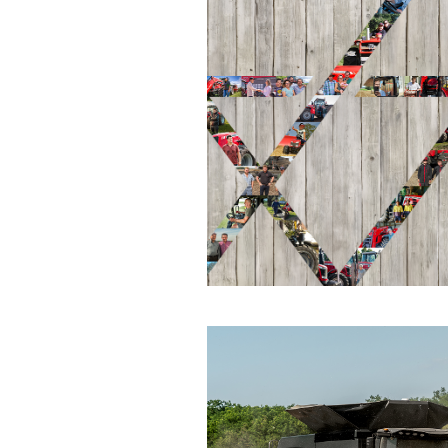
Have & Park
maskiner
Blandede
landbrug