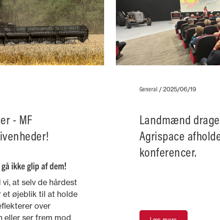
mest succesfulde
God fornøjelse!
Dit Massey Ferguso
Tilmeld d
General
/
2025/06/19
er - MF
Landmænd drager 
ivenheder!
Agrispace afholde
konferencer.
 gå ikke glip af dem!
i, at selv de hårdest
et øjeblik til at holde
flekterer over
n eller ser frem mod
Læs mere