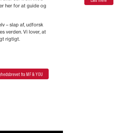
er her for at guide og
elv – slap af, udforsk
 verden. Vi lover, at
gt rigtigt.
nyhedsbrevet fra MF & YOU