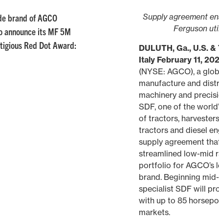
de brand of AGCO
Supply agreement en
Ferguson uti
to announce its MF 5M
stigious Red Dot Award:
DULUTH, Ga., U.S. 
Italy February 11, 20
(NYSE: AGCO), a globa
manufacture and distri
machinery and precisi
SDF, one of the world
of tractors, harvesters
tractors and diesel en
supply agreement that 
streamlined low-mid 
portfolio for AGCO’s
brand. Beginning mid-
specialist SDF will pr
with up to 85 horsepo
markets.