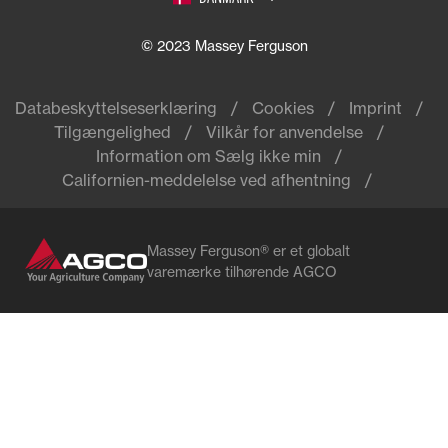
© 2023 Massey Ferguson
Databeskyttelseserklæring
Cookies
Imprint
Tilgængelighed
Vilkår for anvendelse
Information om Sælg ikke min
Californien-meddelelse ved afhentning
Massey Ferguson® er et globalt
varemærke tilhørende AGCO