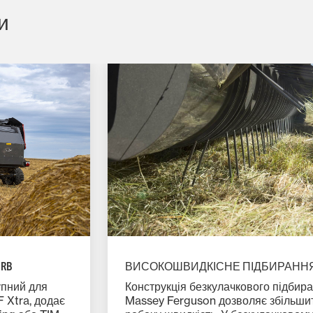
и
ВИСОКОШВИДКІСНЕ ПІДБИРАНН
RB
Конструкція безкулачкового підбир
упний для
Massey Ferguson дозволяє збільши
 Xtra, додає