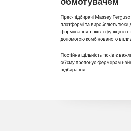
обмотувачем
Прес-підбирачі Massey Ferguson
платформі та виробляють тюки д
формування тюків з функцією під
допомогою комбінованого впливу
Постійна щільність тюків є важ
об'єму пропонує фермерам найк
підбирання.