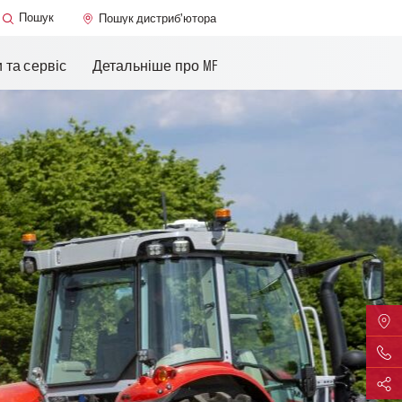
MF Care
Пошук
Пошук дистриб’ютора
ання
та сервіс​
Детальніше про MF
Знайт
Конта
Поділ