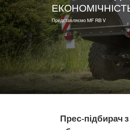
ЕКОНОМІЧНІСТ
Благоустрій
Представляємо MF RB V
Змішані
види
діяльності
Прес-підбирач з