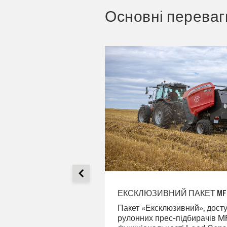
Основні переваг
И ПОСТІЙНОГО
ЕКСКЛЮЗИВНИЙ ПАКЕТ MF 
Пакет «Ексклюзивний», дост
рулонних прес-підбирачів MF
стійного тиску (CPS)