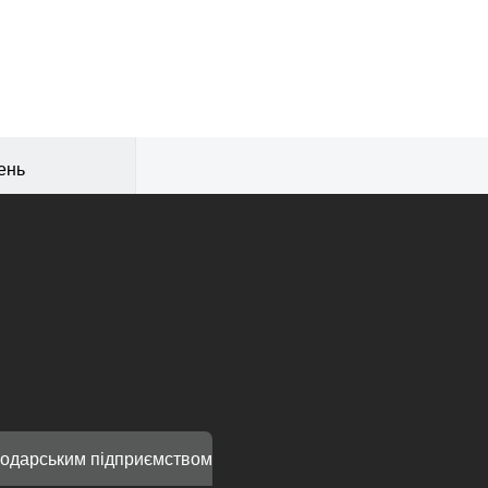
ень
подарським підприємством