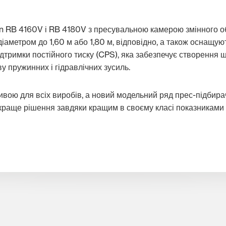
 RB 4160V і RB 4180V з пресувальною камерою змінного об'
іаметром до 1,60 м або 1,80 м, відповідно, а також оснащ
тримки постійного тиску (CPS), яка забезпечує створення щ
 пружинних і гідравлічних зусиль.
ливою для всіх виробів, а новий модельний ряд прес-підбир
раще рішення завдяки кращим в своєму класі показниками у