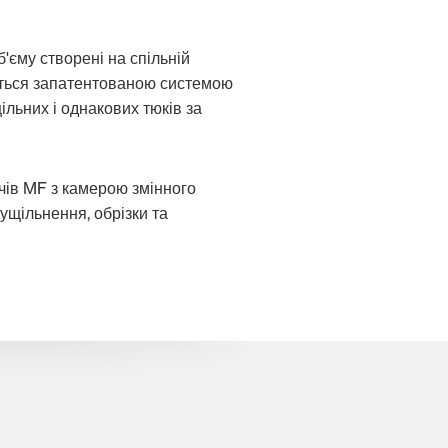
єму створені на спільній
уються запатентованою системою
ільних і однакових тюків за
ачів MF з камерою змінного
щільнення, обрізки та