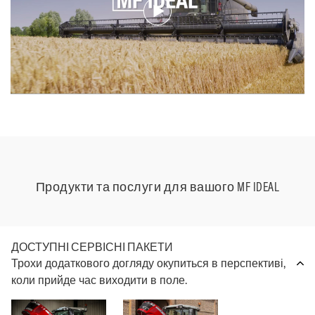
матеріалу 
Детальніш
зразок і легке налаштування для
положенні,
допомогою роботизованого
тепер відп
різних культур.
площа були
процесу.
кнопкам» 
очищення.
управлінн
Продукти та послуги для вашого MF IDEAL
ДОСТУПНІ СЕРВІСНІ ПАКЕТИ
Трохи додаткового догляду окупиться в перспективі,
коли прийде час виходити в поле.