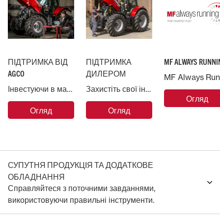
ПІДТРИМКА ВІД
ПІДТРИМКА
MF ALWAYS RUNNI
AGCO
ДИЛЕРОМ
Інвестуючи в машину Massey Ferguson, ви заручаєтесь підтримкою компанії AGCO, найбільшої у світі компанії з виробництва сільськогосподарської техніки.
Захистіть свої інвестиції в Massey Ferguson і довірте свою машину професіоналам.
Огляд
Огляд
Огляд
СУПУТНЯ ПРОДУКЦІЯ ТА ДОДАТКОВЕ
ОБЛАДНАННЯ
Справляйтеся з поточними завданнями,
використовуючи правильні інструменти.