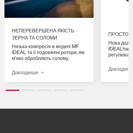
НЕПЕРЕВЕРШЕНА ЯКІСТЬ
ПРОСТОТ
ЗЕРНА ТА СОЛОМИ
Нова дода
Низька компресія в моделі MF
IDEALharv
IDEAL та її подовжені ротори, які
регулюван
м'яко обробляють солому,
полегшує р
запобігають забрудненню зразків.
Завдяки в
Докладніш
перевірки 
Докладніше
унікальних
комбайні в
використов
приладову 
Tech Touch
SmartConn
оператору 
якості, про
зразків ур
сам точно 