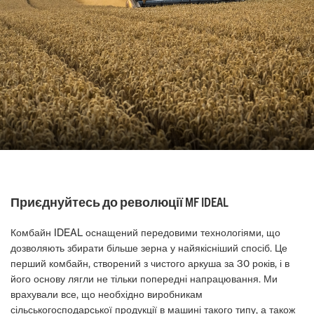
Приєднуйтесь до революції MF IDEAL
Комбайн IDEAL оснащений передовими технологіями, що
дозволяють збирати більше зерна у найякісніший спосіб. Це
перший комбайн, створений з чистого аркуша за 30 років, і в
його основу лягли не тільки попередні напрацювання. Ми
врахували все, що необхідно виробникам
сільськогосподарської продукції в машині такого типу, а також