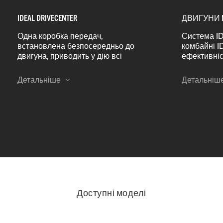
IDEAL DRIVECENTER
ДВИГУНИ M
Одна коробка передач,
Система I
встановлена безпосередньо до
комбайні ID
двигуна, приводить у дію всі
ефективніс
основні компоненти комбайна:
виробників
молотарка, систему очищення,
AGCO Power
Детальніше
Детальніш
гідравлічні насоси, а також жатку,
включаючи новітні на сьогодні
подрібнювачі на кукурудзяних
жатках.
Доступні моделі