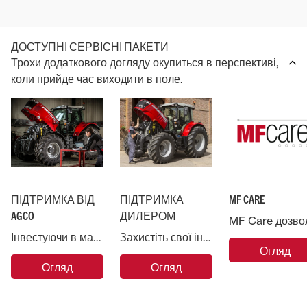
ДОСТУПНІ СЕРВІСНІ ПАКЕТИ
Трохи додаткового догляду окупиться в перспективі,
коли прийде час виходити в поле.
ПІДТРИМКА ВІД
ПІДТРИМКА
MF CARE
AGCO
ДИЛЕРОМ
Інвестуючи в машину Massey Ferguson, ви заручаєтесь підтримкою компанії AGCO, найбільшої у світі компанії з виробництва сільськогосподарської техніки.
Захистіть свої інвестиції в Massey Ferguson і довірте свою машину професіоналам.
Огляд
Огляд
Огляд