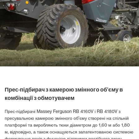
Прес-підбирач з камерою змінного об'єму в
комбінації з обмотувачем
Прес-підбирачі Massey Ferguson RB 4160V і RB 4180V з
пресувальною камерою змінного об'єму створені на спільній
платформі та виробляють тюки діаметром до 1,60 м або 1,80
м, відповідно, а також оснащуються запатентованою системою
формування тюків з функцією підтримки постійного тиску