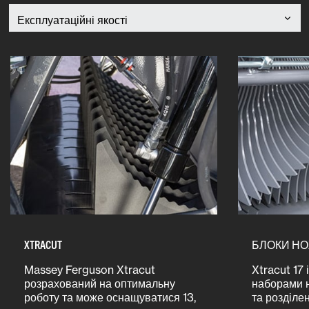
XTRACUT
БЛОКИ НОЖ
Massey Ferguson Xtracut
Xtracut 17
розрахований на оптимальну
наборами н
роботу та може оснащуватися 13,
та розділе