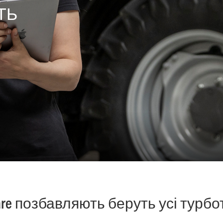
ТЬ
are позбавляють беруть усі турбо