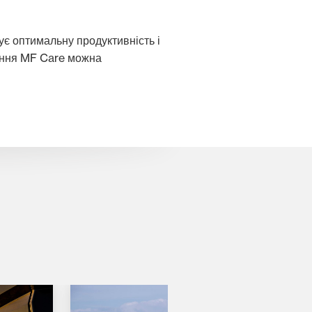
ує оптимальну продуктивність і
шення MF Care можна