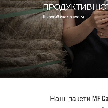
ПРОДУКТИВНІС
Благоустрій
Широкий спектр послуг.
Змішані
види
діяльності
Наші пакети MF C