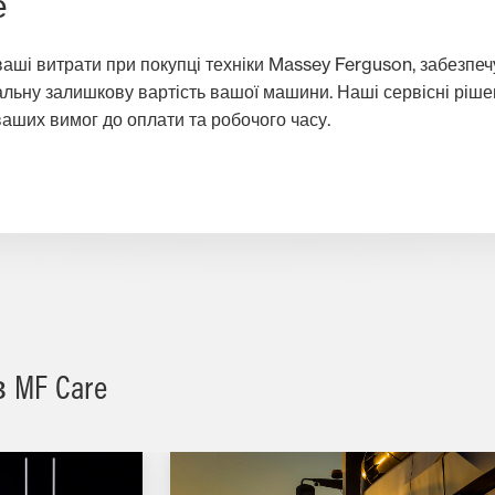
е
аші витрати при покупці техніки Massey Ferguson, забезпеч
альну залишкову вартість вашої машини. Наші сервісні рі
ваших вимог до оплати та робочого часу.
MF Care