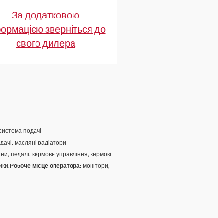
За додатковою
формацією зверніться до
свого дилера
 система подачі
дачі, масляні радіатори
ани, педалі, кермове управління, кермові
ики.
Робоче місце оператора:
монітори,