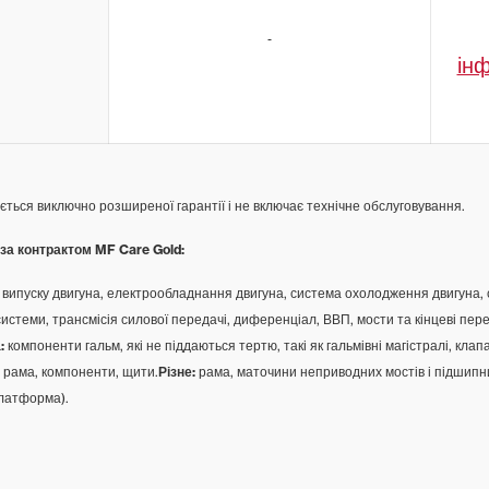
ін
ється виключно розширеної гарантії і не включає технічне обслуговування.
за контрактом MF Care Gold:
і випуску двигуна, електрообладнання двигуна, система охолодження двигуна,
истеми, трансмісія силової передачі, диференціал, ВВП, мости та кінцеві пере
:
компоненти гальм, які не піддаються тертю, такі як гальмівні магістралі, клап
, рама, компоненти, щити.
Різне:
рама, маточини неприводних мостів і підшипн
платформа).