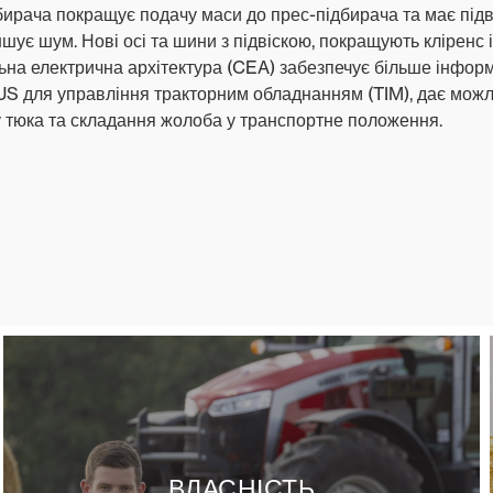
бирача покращує подачу маси до прес-підбирача та має підв
шує шум. Нові осі та шини з підвіскою, покращують кліренс і
на електрична архітектура (CEA) забезпечує більше інформ
US для управління тракторним обладнанням (TIM), дає мож
 тюка та складання жолоба у транспортне положення.
ВЛАСНІСТЬ