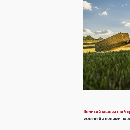
Благоустрій
Змішані
види
діяльності
Великий квадратний п
моделей з новими пер