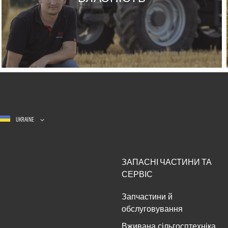
UKRAINE
ЗАПАСНІ ЧАСТИНИ ТА
СЕРВІС​
Запчастини й
обслуговування
Вживана сільгосптехніка