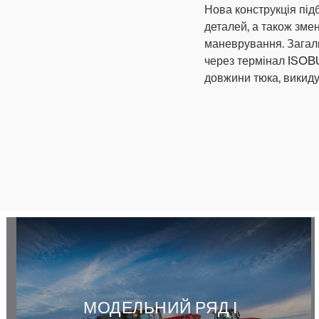
Нова конструкція під
деталей, а також змен
маневрування. Загаль
через термінал ISOB
довжини тюка, викиду
МОДЕЛЬНИЙ РЯД І