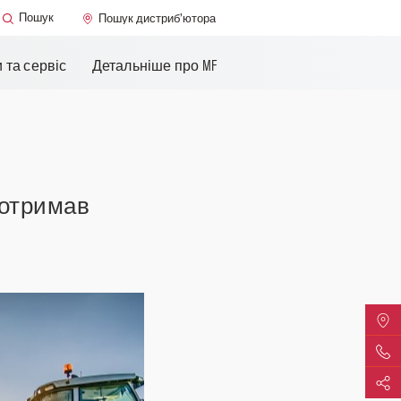
MF Care
Пошук
Пошук дистриб’ютора
ання
та сервіс​
Детальніше про MF
 отримав
Знайт
Конта
Поділ