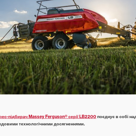
рес-підбирач Massey Ferguson® серії LB2200
поєднує в собі на
едовими технологічними досягненнями.