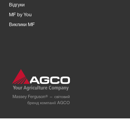
Відгуки
MF by You
Виклики MF
Massey Ferguson® — світовий
бренд компанії AGCO