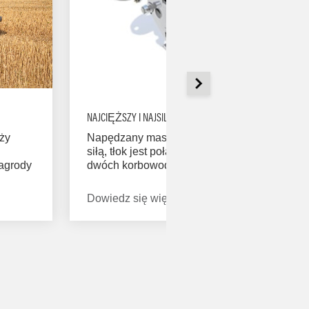
NAJCIĘŻSZY I NAJSILNIEJSZY TŁOK W BRANŻY
ży
Napędzany masywną przekładnią z ogromną
siłą, tłok jest połączony za pośrednictwem
agrody
dwóch korbowodów o wysokiej
a jest
wytrzymałości. Wyposażono je w tensometry,
które mierzą obciążenie powierzchni tłoka.
Dowiedz się więcej
Informacje z tensometrów są używane do
twę do
sterowania systemem automatycznej kontroli
zagęszczenia oraz wyświetlania operatorowi
strzałek kierunkowych w razie napotkania
nierównych pokosów.