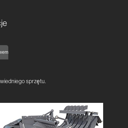
je
twem
powiedniego sprzętu.