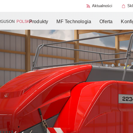
SMART Safe
Aktualności
Sk
Produkty
MF Technologia
Oferta
Konfi
RGUSON
POLSKA