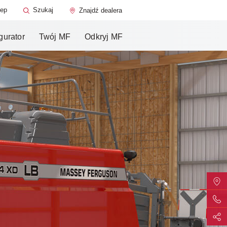
ty
lep
Szukaj
Znajdź dealera
gurator
Twój MF
Odkryj MF
Znajd
Wyślij
Udost