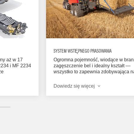
SYSTEM WSTĘPNEGO PRASOWANIA
Ogromna pojemność, wiodące w bran
ny aż w 17
zagęszczenie bel i idealny kształt —
2234 i MF 2234
wszystko to zapewnia zdobywająca n
że
konstrukcja komory wstępnej. Zapadni
wach, które
aktywowana tylko po całkowitym
ować z
Dowiedz się więcej
wypełnieniu komory, a popychacz
anelu i zaworu
wprowadza w pełni uformowaną wars
ktywowane
komory prasowania.
e do długości
ego zespołu