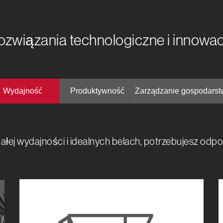
ozwiązania technologiczne i innowac
Wydajność
Produktywność
Zarządzanie gospodars
stałej wydajności i idealnych belach, potrzebujesz od