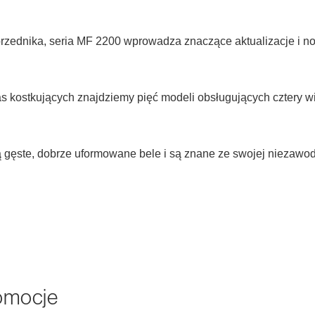
zednika, seria MF 2200 wprowadza znaczące aktualizacje i now
as kostkujących znajdziemy pięć modeli obsługujących cztery 
 gęste, dobrze uformowane bele i są znane ze swojej niezawodn
romocje