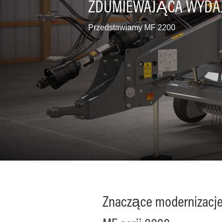
ZDUMIEWAJĄCA WYD
Pielęgnacja
terenów
zielonych
Przedstawiamy MF 2200
Gospodarstwa
mieszane
Znaczące modernizacje