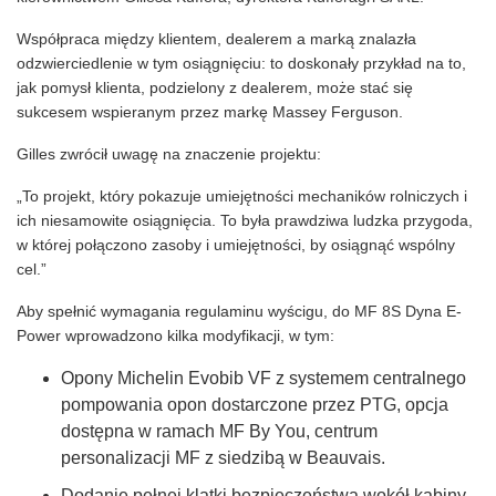
Współpraca między klientem, dealerem a marką znalazła
odzwierciedlenie w tym osiągnięciu: to doskonały przykład na to,
jak pomysł klienta, podzielony z dealerem, może stać się
sukcesem wspieranym przez markę Massey Ferguson.
Gilles zwrócił uwagę na znaczenie projektu:
„To projekt, który pokazuje umiejętności mechaników rolniczych i
ich niesamowite osiągnięcia. To była prawdziwa ludzka przygoda,
w której połączono zasoby i umiejętności, by osiągnąć wspólny
cel.”
Aby spełnić wymagania regulaminu wyścigu, do MF 8S Dyna E-
Power wprowadzono kilka modyfikacji, w tym:
Opony Michelin Evobib VF z systemem centralnego
pompowania opon dostarczone przez PTG, opcja
dostępna w ramach MF By You, centrum
personalizacji MF z siedzibą w Beauvais.
Dodanie pełnej klatki bezpieczeństwa wokół kabiny