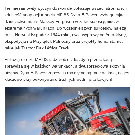
Ten niesamowity wyczyn doskonale pokazuje wszechstronność i
zdolność adaptacji modelu MF 8S Dyna E-Power, wzbogacając
dziedzictwo marki Massey Ferguson w zakresie osiągnięć w
ekstremalnych warunkach. Do wcześniejszych sukcesów należą
m.in. Harvest Brigade z 1944 roku, dwie wyprawy na Antarktydę,
ekspedycja na Przylądek Północny oraz projekty humanitarne,
takie jak Tractor’Dak i Africa Track.
Pokazuje to, że MF 8S radzi sobie z każdym przeszkodą i
sprawdza się w każdych warunkach, a dwusprzęgłowa skrzynia
biegów Dyna E-Power zapewnia maksymalną moc na koła, co jest
kluczowe przy pokonywaniu trudnych wydm piaskowych!