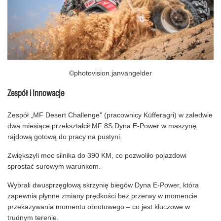
©photovision.janvangelder
Zespół i Innowacje
Zespół „MF Desert Challenge” (pracownicy Küfferagri) w zaledwie
dwa miesiące przekształcił MF 8S Dyna E-Power w maszynę
rajdową gotową do pracy na pustyni.
Zwiększyli moc silnika do 390 KM, co pozwoliło pojazdowi
sprostać surowym warunkom.
Wybrali dwusprzęgłową skrzynię biegów Dyna E-Power, która
zapewnia płynne zmiany prędkości bez przerwy w momencie
przekazywania momentu obrotowego – co jest kluczowe w
trudnym terenie.