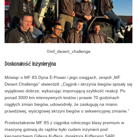
©mf_desert_challenge
Doskonałość inżynieryjna
Mówiąc o MF 8S Dyna E-Power i jego osiągach, zespół „MF
Desert Challenge” stwierdził: „Ciągnik i skrzynia biegów spisały się
wyjątkowo dobrze, wykazując imponującą szybkość reakcji. Po
ponad 3000 km intensywnych testów i prawie 70 godzinach
ciągłych zmian biegów, udowodniły, że zasługują na miano
prawdziwej, wyścigowej skrzyni biegów o sekwencyjnej zmianie.”
Przekształcenie MF 8S z ciągnika rolniczego klasy premium w
maszynę gotową do rajdów było cudem inżynierii pod
kierownictwem Gillesa Kuffera, dyrektora Küfferagri SARL.