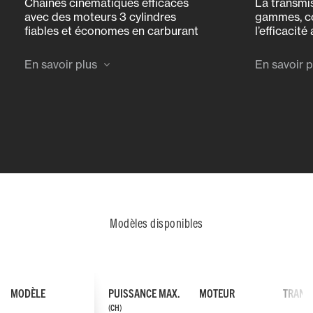
Chaînes cinématiques efficaces
La transmis
avec des moteurs 3 cylindres
gammes, co
fiables et économes en carburant
l’efficacité
offrant une puissance de 20 à 40
sur le MF 1
ch. Le moteur du MF 1M.25 produit
l’obtentio
En savoir plus
En savoir p
33 % de couple en plus à un
idéale ent
régime inférieur de 19 % par
vitesse d’
rapport à des concurrents
soit l’appli
similaires,
Modèles disponibles
MODÈLE
PUISSANCE MAX.
MOTEUR
TRANS
(CH)