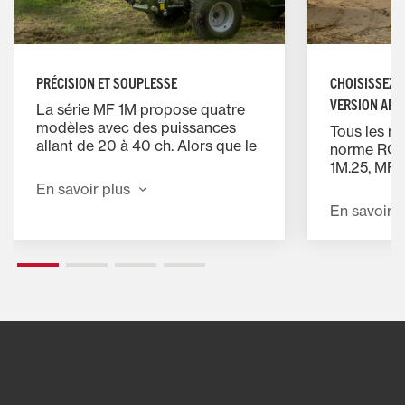
PRÉCISION ET SOUPLESSE
CHOISISSEZ 
VERSION ARC
La série MF 1M propose quatre
OPTION
modèles avec des puissances
Tous les m
allant de 20 à 40 ch. Alors que le
norme ROPS
MF 1M.20 est équipé d’une
1M.25, MF 
transmission mécanique
proposent 
En savoir plus
9AV/9AR pour un contrôle précis,
avec climati
En savoir p
les trois autres modèles offrent
une visibil
une transmission hydrostatique
des comman
pour un fonctionnement souple,
avec une c
précis et sans effort. Parfait pour
réglable g
améliorer votre productivité.
position de