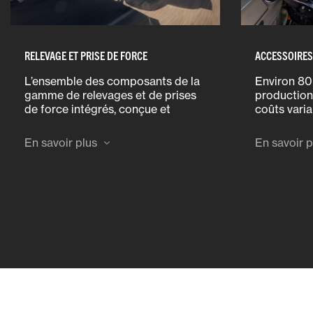
RELEVAGE ET PRISE DE FORCE
ACCESSOIRE
L’ensemble des composants de la
Environ 80
gamme de relevages et de prises
production
de force intégrés, conçue et
coûts varia
approuvée par Massey Ferguson,
engrais, ma
est testé et validé pour satisfaire à
Grâce au 
En savoir plus
En savoir p
des exigences de tolérance et de
automatiqu
performance élevées, et est d’une
améliorer v
fiabilité à toute épreuve.
réduire ces