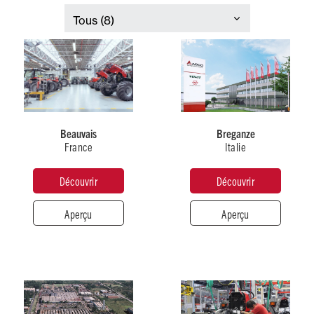
France
Italie
Beauvais
Breganze
France
Italie
Type
Type
de
de
Découvrir
Découvrir
production
production
Tracteurs
Moissonneuses-
batteuses
Aperçu
Aperçu
Nombre
Nombre
d’employés
d’employés
2300+
900+