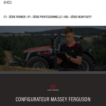
(HD)
(F) - SÉRIE FARMER | (P) - SÉRIE PROFESSIONNELLE | (HD) - SÉRIE HEAVY DUTY
(F) - SÉRIE FARMER | (P) - SÉRIE PROFESSIONNELLE | (HD) - SÉRIE HEAVY DUTY
CONFIGURATEUR MASSEY FERGUSON