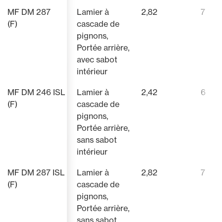
MF DM 287
Lamier à
2,82
7
(F)
cascade de
pignons,
Portée arrière,
avec sabot
intérieur
MF DM 246 ISL
Lamier à
2,42
6
(F)
cascade de
pignons,
Portée arrière,
sans sabot
intérieur
MF DM 287 ISL
Lamier à
2,82
7
(F)
cascade de
pignons,
Portée arrière,
sans sabot