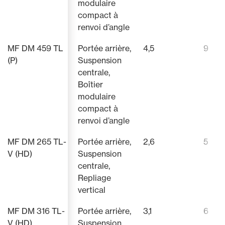
modulaire
compact à
renvoi d’angle
MF DM 459 TL
Portée arrière,
4,5
9
(P)
Suspension
centrale,
Boîtier
modulaire
compact à
renvoi d’angle
MF DM 265 TL-
Portée arrière,
2,6
5
V (HD)
Suspension
centrale,
Repliage
vertical
MF DM 316 TL-
Portée arrière,
3,1
6
V (HD)
Suspension