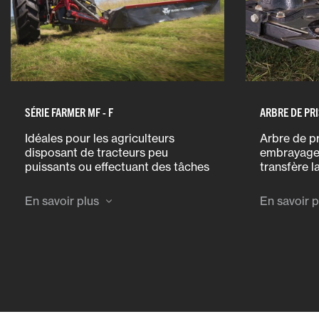
SÉRIE FARMER MF - F
ARBRE DE PRI
Idéales pour les agriculteurs
Arbre de p
disposant de tracteurs peu
embrayage 
puissants ou effectuant des tâches
transfère l
de fauchage limitées, ces
d’une courr
faucheuses sont dotées de
lamier en 
En savoir plus
En savoir p
multiples fonctions généralement
réservées aux machines plus
grosses et onéreuses.