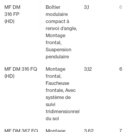
MF DM
Boîtier
3,1
6
316 FP
modulaire
(HD)
compact à
renvoi d’angle,
Montage
frontal,
Suspension
pendulaire
MF DM 316 FQ
Montage
3,12
6
(HD)
frontal,
Faucheuse
frontale, Avec
système de
suivi
tridimensionnel
du sol
MF DM 367 FQ
Montage
3,62
7