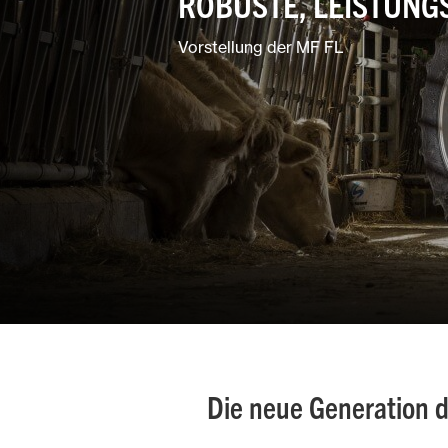
ROBUSTE, LEISTUNG
Garten- und
Landschaftspflege
Vorstellung der MF FL
Gemischtbetriebe
Die neue Generation 