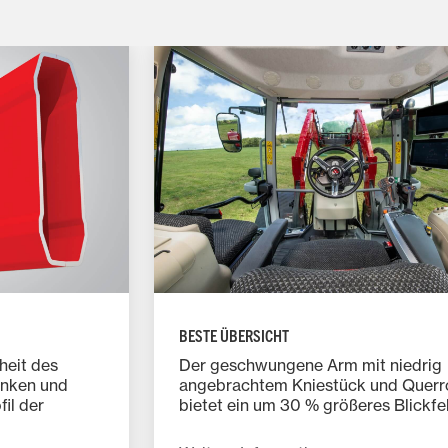
BESTE ÜBERSICHT
heit des
Der geschwungene Arm mit niedrig
anken und
angebrachtem Kniestück und Querr
il der
bietet ein um 30 % größeres Blickfe
er Baureihe
wenn sich der Lader in seiner
Transportstellung 450 mm über de