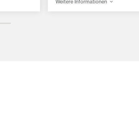
Weitere Informationen
imale Leistung
Boden befindet (EU-Richtlinie
assey Ferguson
2008/2/EG). Sämtliche
Hydraulikleitungen sind perfekt inte
und verlegt. Zudem wurde das Quer
einer äußerst niedrigen Stelle platzi
die Sicht nochmals zu verbessern.