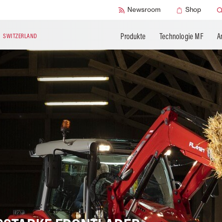
SMART Check
Newsroom
Shop
Produkte
Technologie MF
A
N
SWITZERLAND