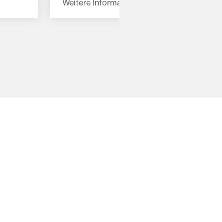
Weitere Informationen
und Getriebe äußerst präzise und mit
höchster Sicherheit bedienen, ohne die
griert
Hand vom Lenkrad nehmen zu müssen.
rohr an
ert, um