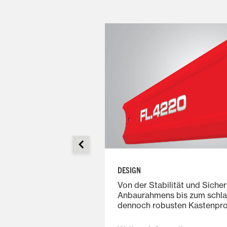
DESIGN
-Option trägt zur
Von der Stabilität und Sicher
auigkeit,
Anbaurahmens bis zum schl
herheit bei und
dennoch robusten Kastenprof
te Bedienung der
Schwingen: Die Frontlader d
 und der
MF FL bieten herausragende