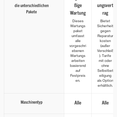
ßige
ungsvert
die unterschiedlichen
Pakete
Wartung
rag
Dieses
Bietet
Wartungs
Sicherheit
paket
gegen
umfasst
Reparatur
alle
kosten
vorgeschri
(außer
ebenen
Verschleiß
Wartungs
). Tarife
arbeiten
mit oder
basierend
ohne
auf
Selbstbet
Festpreis
eiligung
en.
als Option
erhältlich.
Maschinentyp
Alle
Alle