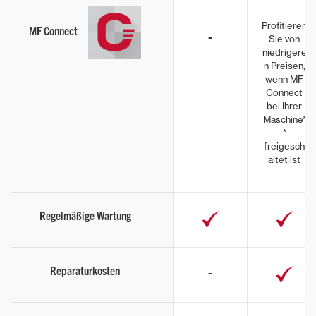
Profitieren
MF Connect
-
Sie von
niedrigere
n Preisen,
wenn MF
Connect
bei Ihrer
Maschine*
*
freigesch
altet ist
Regelmäßige Wartung
Reparaturkosten
-