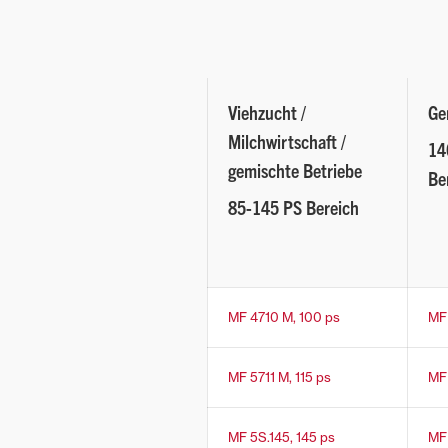
Viehzucht /
Ge
Milchwirtschaft /
14
gemischte Betriebe
Be
85-145 PS Bereich
MF 4710 M, 100 ps
MF 
MF 5711 M, 115 ps
MF
MF 5S.145, 145 ps
MF