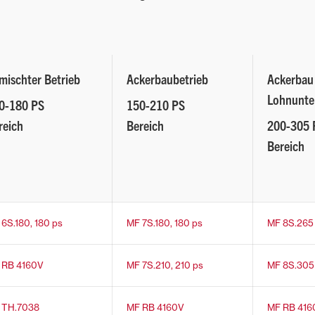
mischter Betrieb
Ackerbaubetrieb
Ackerbau 
Lohnunte
0-180 PS
150-210 PS
reich
Bereich
200-305 
Bereich
6S.180, 180 ps
MF 7S.180, 180 ps
MF 8S.265 
 RB 4160V
MF 7S.210, 210 ps
MF 8S.305 
 TH.7038
MF RB 4160V
MF RB 416