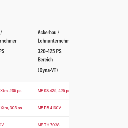
/
Ackerbau /
rnehmer
Lohnunternehmen
PS
320-425 PS
Bereich
(Dyna-VT)
Xtra, 265 ps
MF 9S.425, 425 ps
Xtra, 305 ps
MF RB 4160V
0V
MF TH.7038