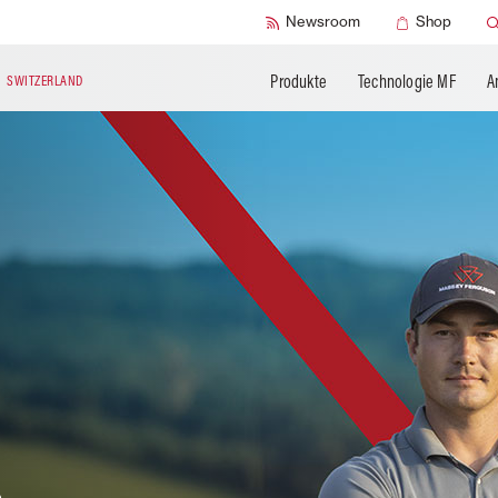
SMART Check
Newsroom
Shop
Produkte
Technologie MF
A
N
SWITZERLAND