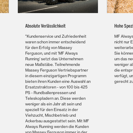
Absolute Verlässlichkeit
Hohe Spezi
"Kundenservice und Zufriedenheit
MF Always
waren schon immer entscheidend
nicht nur 
für den Erfolg von Massey
weiterarb
Ferguson, und mit 'MF Always
Sie können
Running' setzt das Unternehmen
um das ne
neue Maßstäbe. Teilnehmende
weniger als
Massey Ferguson Vertriebspartner
die entsp
in diesem einzigartigen Programm
verfügt, 
bieten ihren Kunden eine Auswahl an
gerecht z
Ersatzstraktoren - von 100 bis 425
PS - Rundballenpressen und
Teleskopladern an. Diese werden
weniger als ein Jahr alt sein und
speziell für den Einsatz in der
Viehzucht, Mischbetrieb und
Ackerbau ausgestattet sein. Mit MF
Always Running werden die Kunden
von Massey Ferguson immer in der