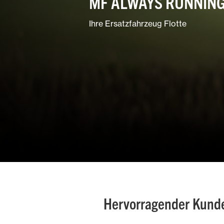
MF ALWAYS RUNNIN
Garten- und
Landschaftspflege
Ihre Ersatzfahrzeug Flotte
Gemischtbetriebe
Hervorragender Kund