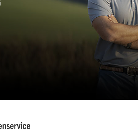
G
enservice