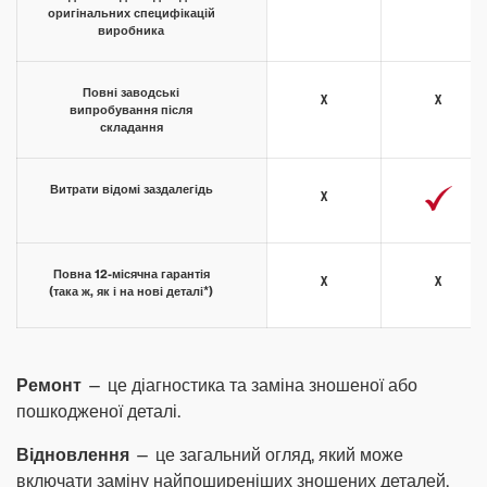
оригінальних специфікацій
виробника
Повні заводські
x
x
випробування після
складання
Витрати відомі заздалегідь
x
Повна 12-місячна гарантія
x
x
(така ж, як і на нові деталі*)
Ремонт
— це діагностика та заміна зношеної або
пошкодженої деталі.
Відновлення
— це загальний огляд, який може
включати заміну найпоширеніших зношених деталей.