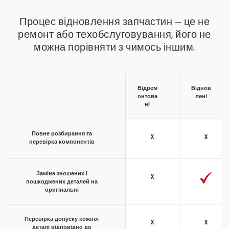
Процес відновлення запчастин — це не
ремонт або техобслуговування, його не
можна порівняти з чимось іншим.
Відрем
Віднов
онтова
лені
ні
Повне розбирання та
x
x
перевірка компонентів
Заміна зношених і
x
пошкоджених деталей на
оригінальні
Перевірка допуску кожної
x
x
деталі відповідно до