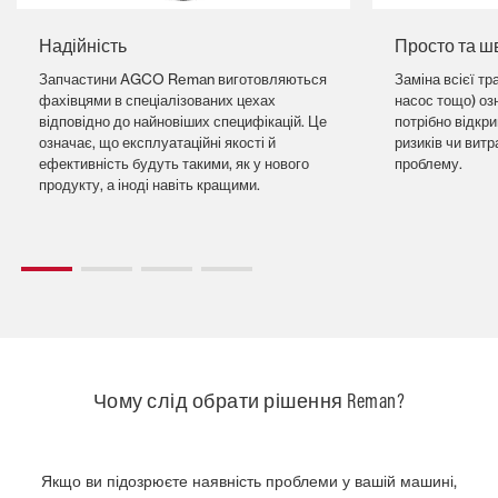
Надійність
Просто та ш
Запчастини AGCO Reman виготовляються
Заміна всієї тр
фахівцями в спеціалізованих цехах
насос тощо) оз
відповідно до найновіших специфікацій. Це
потрібно відкри
означає, що експлуатаційні якості й
ризиків чи витр
ефективність будуть такими, як у нового
проблему.
продукту, а іноді навіть кращими.
Чому слід обрати рішення Reman?
Якщо ви підозрюєте наявність проблеми у вашій машині,