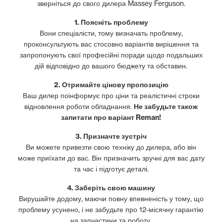
зверніться до свого дилера Massey Ferguson.
1. Поясніть проблему
Вони спеціалісти, тому визначать проблему,
проконсультують вас стосовно варіантів вирішення та
запропонують свої професійні поради щодо подальших
дій відповідно до вашого бюджету та обставин.
2. Отримайте цінову пропозицію
Ваш дилер поінформує про ціни та реалістичні строки
відновлення роботи обладнання.
Не забудьте також
запитати про варіант Reman!
3. Призначте зустріч
Ви можете привезти свою техніку до дилера, або він
може приїхати до вас. Він призначить зручні для вас дату
та час і підготує деталі.
4. Заберіть свою машину
Вирушайте додому, маючи повну впевненість у тому, що
проблему усунено, і не забудьте про 12-місячну гарантію
на запчастини та роботу.